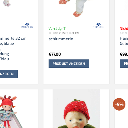
Vorrätig (1)
Nicht
PUPPE ZUM SPIELEN
SPIE
ummerle 32 cm
Hann
schlummerle
e, blaue
Geb
,
dung
€
77,00
€
99
/blau
PRODUKT ANZEIGEN
PR
NZEIGEN
-9%