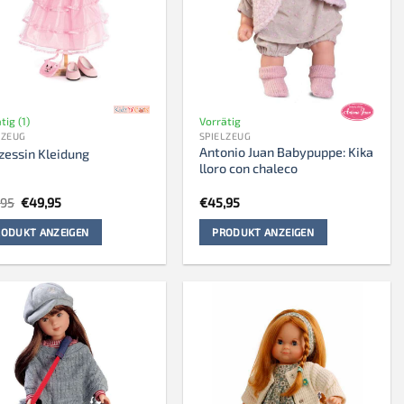
tig (1)
Vorrätig
LZEUG
SPIELZEUG
Antonio Juan Babypuppe: Kika
zessin Kleidung
lloro con chaleco
Ursprünglicher
Aktueller
,95
€
49,95
€
45,95
Preis
Preis
war:
ist:
ODUKT ANZEIGEN
PRODUKT ANZEIGEN
€54,95
€49,95.