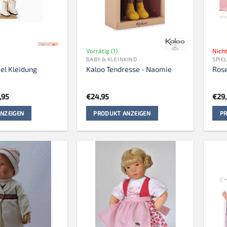
Vorrätig (1)
Nicht
BABY & KLEINKIND
SPIE
el Kleidung
Kaloo Tendresse - Naomie
Ros
prünglicher
Aktueller
,95
€
24,95
€
29
s
Preis
:
ist:
NZEIGEN
PRODUKT ANZEIGEN
PR
,95
€34,95.