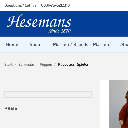
Skip
Questions? Call us!
0031-76-5212310
to
content
Home
Shop
Merken / Brands / Marken
Ab
Start
/
Sammeln
/
Puppen
/
Puppe zum Spielen
PREIS