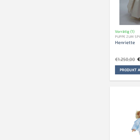
Vorrätig (1)
PUPPE ZUM SP
Henriette
U
€
1.250,00
P
w
PRODUKT A
€