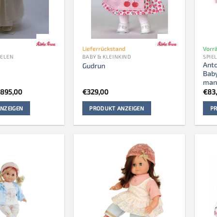
Lieferrückstand
Vorrä
IELEN
BABY & KLEINKIND
SPIE
Anto
Gudrun
Baby
man
rsprünglicher
Aktueller
€
895,00
€
329,00
€
83
reis
Preis
ar:
ist:
NZEIGEN
PRODUKT ANZEIGEN
PR
1.250,00
€895,00.