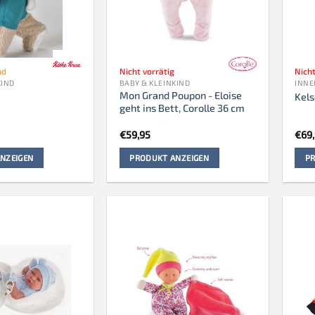
nd
Nicht vorrätig
Nicht
KIND
BABY & KLEINKIND
INNE
Mon Grand Poupon - Eloise
Kels
geht ins Bett, Corolle 36 cm
€
59,95
€
69
NZEIGEN
PRODUKT ANZEIGEN
PR