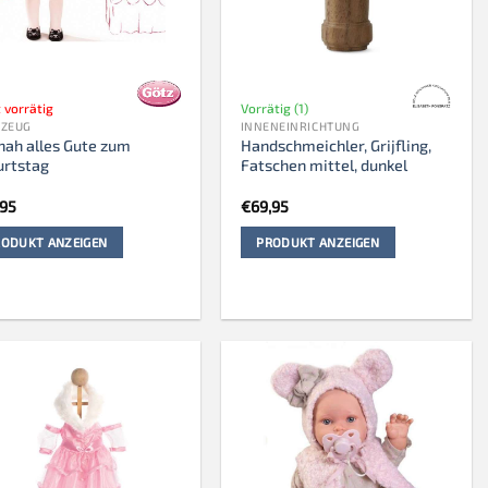
 vorrätig
Vorrätig (1)
LZEUG
INNENEINRICHTUNG
ah alles Gute zum
Handschmeichler, Grijfling,
urtstag
Fatschen mittel, dunkel
,95
€
69,95
ODUKT ANZEIGEN
PRODUKT ANZEIGEN