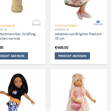
errückstand
Lieferrückstand
MELN
SAMMELN
schmeichler, Grijfling,
Johanna von Brigitte Paetsch
schen normal
70 cm
,95
€
469,00
ODUKT ANZEIGEN
PRODUKT ANZEIGEN