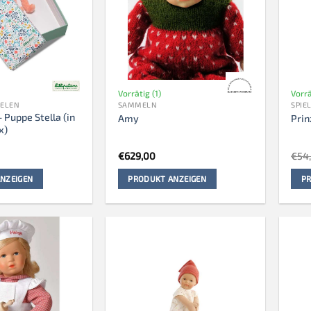
Vorrätig (1)
Vorrä
IELEN
SAMMELN
SPIE
– Puppe Stella (in
Amy
Prin
x)
€
629,00
€
54
NZEIGEN
PRODUKT ANZEIGEN
PR