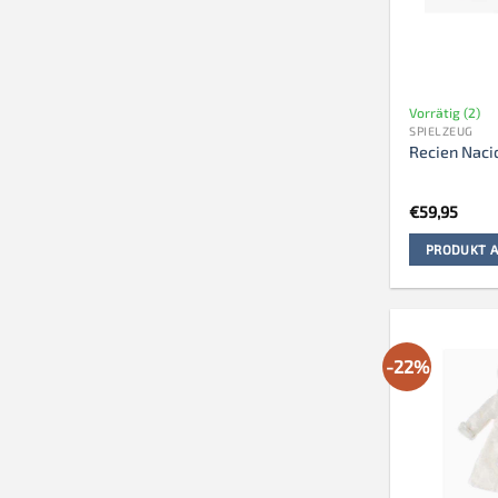
Vorrätig (2)
SPIELZEUG
Recien Nacid
€
59,95
PRODUKT A
-22%