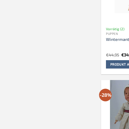
Vorrätig (2)
PUPPEN
Wintermant
Urs
€
44,95
€
34
Prei
war
PRODUKT A
€44
-28%