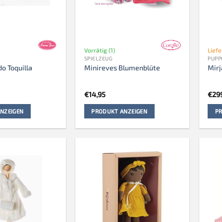
Vorrätig (1)
Lief
SPIELZEUG
PUPP
o Toquilla
Minireves Blumenblüte
Mirj
€
14,95
€
29
NZEIGEN
PRODUKT ANZEIGEN
PR