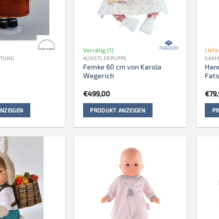
Vorrätig (1)
Lief
HTUNG
KÜNSTLERPUPPE
SAM
Femke 60 cm von Karola
Hand
Wegerich
Fat
€
499,00
€
79
NZEIGEN
PRODUKT ANZEIGEN
PR