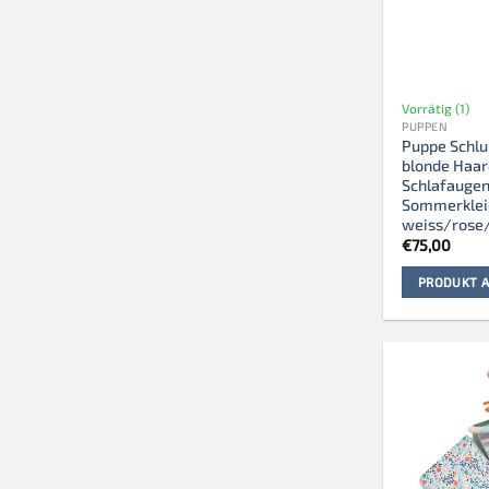
Vorrätig (1)
PUPPEN
Puppe Schl
blonde Haar
Schlafaugen
Sommerklei
weiss/rose
€
75,00
PRODUKT A