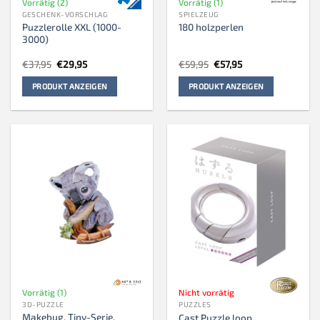
Vorrätig (2)
Vorrätig (1)
GESCHENK-VORSCHLAG
SPIELZEUG
Puzzlerolle XXL (1000-
180 holzperlen
3000)
Ursprünglicher
Aktueller
Ursprünglicher
Aktueller
€
37,95
€
29,95
€
59,95
€
57,95
Preis
Preis
Preis
Preis
war:
ist:
war:
ist:
PRODUKT ANZEIGEN
PRODUKT ANZEIGEN
€37,95
€29,95.
€59,95
€57,95.
Vorrätig (1)
Nicht vorrätig
3D-PUZZLE
PUZZLES
Makebug, Tiny-Serie,
Cast Puzzle loop