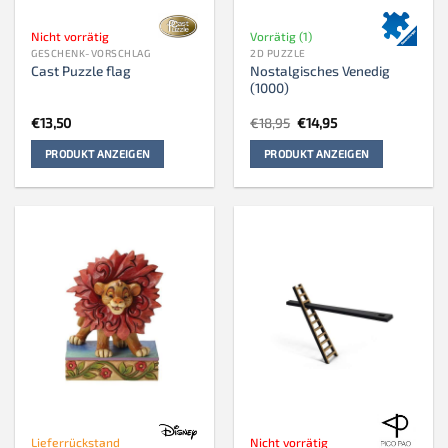
Nicht vorrätig
Vorrätig (1)
GESCHENK-VORSCHLAG
2D PUZZLE
Nostalgisches Venedig
Cast Puzzle flag
(1000)
Ursprünglicher
Aktueller
€
13,50
€
18,95
€
14,95
Preis
Preis
war:
ist:
PRODUKT ANZEIGEN
PRODUKT ANZEIGEN
€18,95
€14,95.
Lieferrückstand
Nicht vorrätig