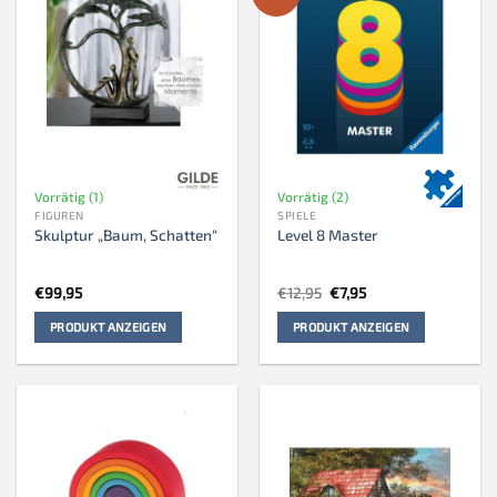
Vorrätig (1)
Vorrätig (2)
FIGUREN
SPIELE
Skulptur „Baum, Schatten“
Level 8 Master
Ursprünglicher
Aktueller
€
99,95
€
12,95
€
7,95
Preis
Preis
war:
ist:
PRODUKT ANZEIGEN
PRODUKT ANZEIGEN
€12,95
€7,95.