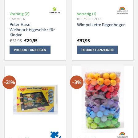
Vorrätig (2)
Vorrätig (1)
SAMMELN
HOLZSPIELZEUG
Peter Hase
Wimpelkette Regenbogen
Weihnachtsgeschirr für
Kinder
Ursprünglicher
Aktueller
€
31,95
€
29,95
€
37,95
Preis
Preis
war:
ist:
PRODUKT ANZEIGEN
PRODUKT ANZEIGEN
€31,95
€29,95.
-21%
-3%