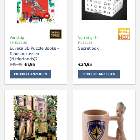
Vorrätig
Vorrätig (1)
SPIELZEUG
PUZZLES
Eureka 3D Puzzle Books -
Secret box
Dinosaurussen
(Nederlands)7
Ursprünglicher
Aktueller
€
19,95
€
7,95
€
24,95
Preis
Preis
war:
ist:
PRODUKT ANZEIGEN
PRODUKT ANZEIGEN
€19,95
€7,95.