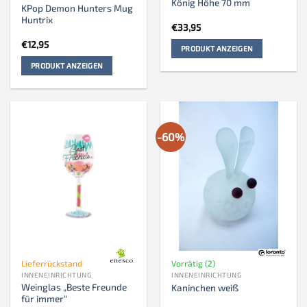
König Höhe 70 mm
KPop Demon Hunters Mug
Huntrix
€
33,95
€
12,95
PRODUKT ANZEIGEN
PRODUKT ANZEIGEN
-60%
Lieferrückstand
Vorrätig (2)
INNENEINRICHTUNG
INNENEINRICHTUNG
Weinglas „Beste Freunde
Kaninchen weiß
für immer“