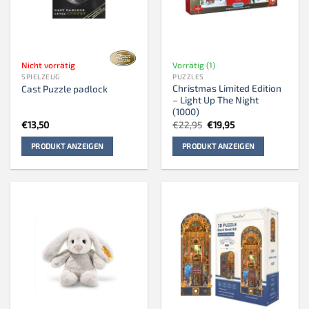
Nicht vorrätig
Vorrätig (1)
SPIELZEUG
PUZZLES
Christmas Limited Edition
Cast Puzzle padlock
– Light Up The Night
(1000)
Ursprünglicher
Aktueller
€
13,50
€
22,95
€
19,95
Preis
Preis
war:
ist:
PRODUKT ANZEIGEN
PRODUKT ANZEIGEN
€22,95
€19,95.