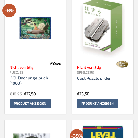
-8%
Nicht vorrätig
Nicht vorrätig
PUZZLES
SPIELZEUG
WD: Dschungelbuch
Cast Puzzle slider
(1000)
Ursprünglicher
Aktueller
€
18,95
€
17,50
€
13,50
Preis
Preis
war:
ist:
PRODUKT ANZEIGEN
PRODUKT ANZEIGEN
€18,95
€17,50.
-39%