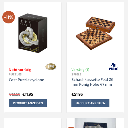
-11%
Nicht vorrätig
Vorrätig (1)
PUZZLES
SPIELE
Schachkassette Feld 26
Cast Puzzle cyclone
mm König Höhe 47 mm
Ursprünglicher
Aktueller
€
13,50
€
11,95
€
51,95
Preis
Preis
war:
ist:
PRODUKT ANZEIGEN
PRODUKT ANZEIGEN
€13,50
€11,95.