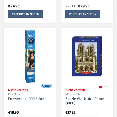
Ursprünglicher
Aktueller
€
24,95
€
75,00
€
29,95
Preis
Preis
war:
ist:
PRODUKT ANZEIGEN
PRODUKT ANZEIGEN
€75,00
€29,95.
Nicht vorrätig
Nicht vorrätig
PUZZLES
SPIELZEUG
Puzzle Vive Notre Dame!
Puzzlerolle 1000 Stück
(1000)
€
18,95
€
17,95