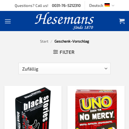
Skip
Questions? Call us!
0031-76-5212310
Deutsch
to
content
Start
/
Geschenk-Vorschlag
FILTER