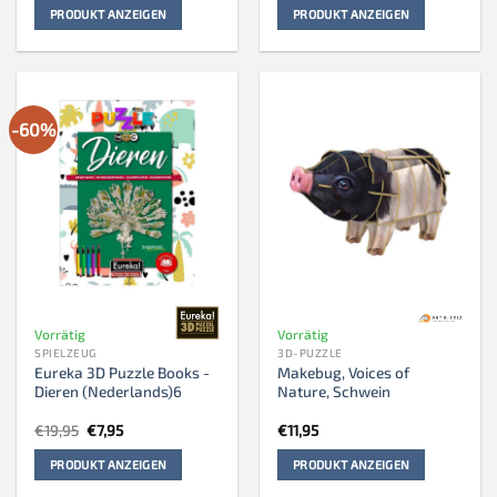
PRODUKT ANZEIGEN
PRODUKT ANZEIGEN
-60%
Vorrätig
Vorrätig
SPIELZEUG
3D-PUZZLE
Eureka 3D Puzzle Books -
Makebug, Voices of
Dieren (Nederlands)6
Nature, Schwein
Ursprünglicher
Aktueller
€
19,95
€
7,95
€
11,95
Preis
Preis
war:
ist:
PRODUKT ANZEIGEN
PRODUKT ANZEIGEN
€19,95
€7,95.