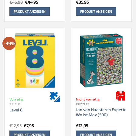
Ursprünglicher
Aktueller
€
46,90
€
44,95
€
35,95
Preis
Preis
war:
ist:
PRODUKT ANZEIGEN
PRODUKT ANZEIGEN
€46,90
€44,95.
-39%
Vorrätig
Nicht vorrätig
SPIELE
PUZZLES
Jan van Haasteren Experte
Level 8
Wo ist Max (500)
Ursprünglicher
Aktueller
€
12,95
€
7,95
€
12,95
Preis
Preis
war:
ist:
PRODUKT ANZEIGEN
PRODUKT ANZEIGEN