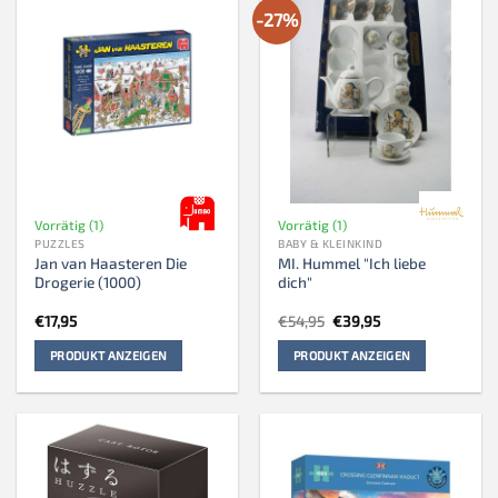
-27%
Vorrätig (1)
Vorrätig (1)
PUZZLES
BABY & KLEINKIND
Jan van Haasteren Die
MI. Hummel "Ich liebe
Drogerie (1000)
dich"
Ursprünglicher
Aktueller
€
17,95
€
54,95
€
39,95
Preis
Preis
war:
ist:
PRODUKT ANZEIGEN
PRODUKT ANZEIGEN
€54,95
€39,95.