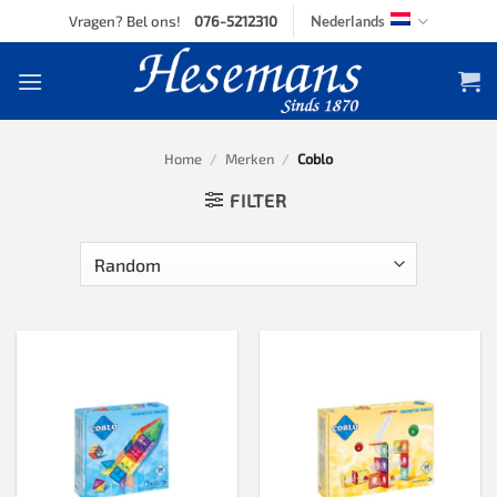
Skip
Vragen? Bel ons!
076-5212310
Nederlands
to
content
Home
/
Merken
/
Coblo
FILTER