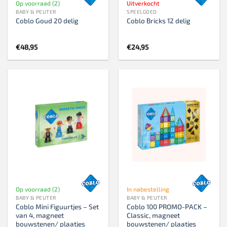
Op voorraad (2)
Uitverkocht
BABY & PEUTER
SPEELGOED
Coblo Goud 20 delig
Coblo Bricks 12 delig
€
48,95
€
24,95
Op voorraad (2)
In nabestelling
BABY & PEUTER
BABY & PEUTER
Coblo Mini Figuurtjes – Set
Coblo 100 PROMO-PACK –
van 4, magneet
Classic, magneet
bouwstenen/ plaatjes
bouwstenen/ plaatjes