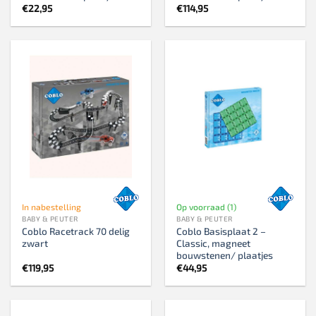
€
22,95
€
114,95
In nabestelling
Op voorraad (1)
BABY & PEUTER
BABY & PEUTER
Coblo Racetrack 70 delig
Coblo Basisplaat 2 –
zwart
Classic, magneet
bouwstenen/ plaatjes
€
119,95
€
44,95