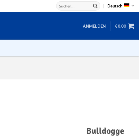
Suchen
Deutsch
nach:
ANMELDEN
€
0,00
Backgammon
Damespiel
Würfel
Domino
Mahjong
Schach
Bulldogge
Schachbrett