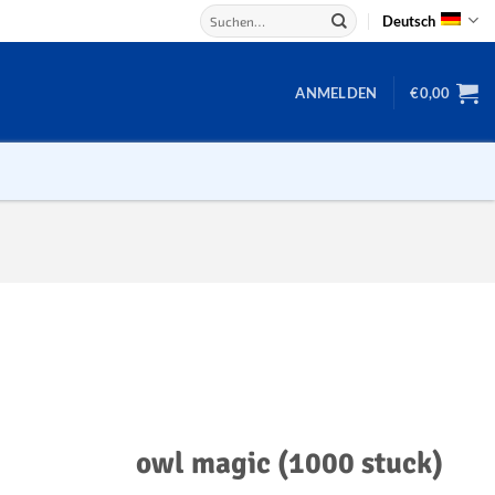
Suchen
Deutsch
nach:
ANMELDEN
€
0,00
Backgammon
Damespiel
Würfel
Domino
Mahjong
Schach
owl magic (1000 stuck)
Schachbrett