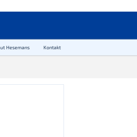
out Hesemans
Kontakt
2-100 Stück
100 Stück
200 Stück
300 Stück
500 Stück
500 Stück XL
654 Stück