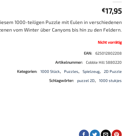
Schachuhr
17,95
€
Schachspiel
diesem 1000-teiligen Puzzle mit Eulen in verschiedenen
Schachfiguren
zenen vom Winter über Canyons bis hin zu den Feldern.
Nicht vorrätig
EAN:
625012802208
Artikelnummer:
Cobble Hill 5880220
Kategorien:
1000 Stück
,
Puzzles
,
Spielzeug
,
2D Puzzle
Schlagwörter:
puzzel 2D
,
1000 stukjes