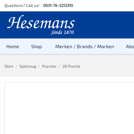
Skip
Questions? Call us!
0031-76-5212310
to
content
Home
Shop
Merken / Brands / Marken
Ab
Start
/
Spielzeug
/
Puzzles
/
2D Puzzle