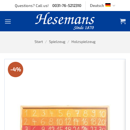
Skip
Questions? Call us!
0031-76-5212310
Deutsch
to
content
Start
/
Spielzeug
/
Holzspielzeug
-4%