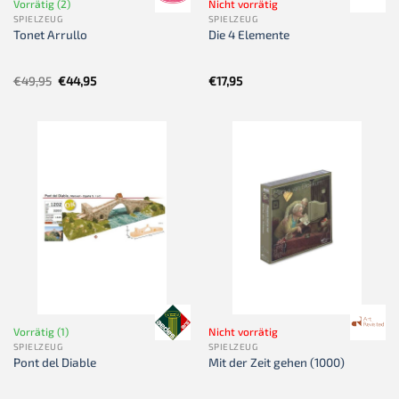
Vorrätig (2)
Nicht vorrätig
SPIELZEUG
SPIELZEUG
Tonet Arrullo
Die 4 Elemente
Ursprünglicher
Aktueller
€
49,95
€
44,95
€
17,95
Preis
Preis
war:
ist:
€49,95
€44,95.
Vorrätig (1)
Nicht vorrätig
SPIELZEUG
SPIELZEUG
Pont del Diable
Mit der Zeit gehen (1000)