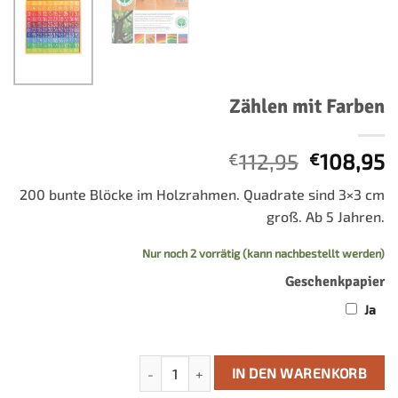
Zählen mit Farben
Ursprüng
A
112,95
108,95
€
€
Preis
P
200 bunte Blöcke im Holzrahmen. Quadrate sind 3×3 cm
war:
i
groß. Ab 5 Jahren.
€112,95
€
Nur noch 2 vorrätig (kann nachbestellt werden)
Geschenkpapier
Ja
Tellen met kleuren Menge
IN DEN WARENKORB