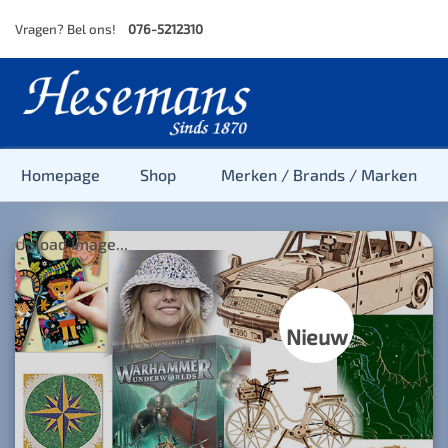
Skip
Vragen? Bel ons!
076-5212310
to
content
Homepage
Shop
Merken / Brands / Marken
Upload Image...
Baby
Peuter
Nieuw
Kleuter
Baby & Peu
Baby, Peute
Peuter & Kl