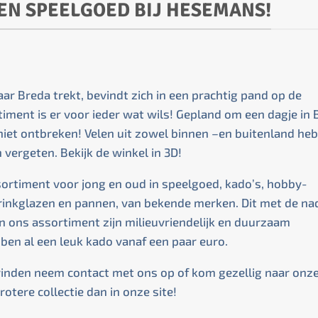
 EN SPEELGOED BIJ HESEMANS!
r Breda trekt, bevindt zich in een prachtig pand op de
iment is er voor ieder wat wils! Gepland om een dagje in 
iet ontbreken! Velen uit zowel binnen –en buitenland he
n vergeten.
Bekijk de winkel in 3D!
ssortiment voor jong en oud in speelgoed, kado’s, hobby-
drinkglazen en pannen, van bekende merken. Dit met de na
n ons assortiment zijn milieuvriendelijk en duurzaam
ebben al een leuk kado vanaf een paar euro.
vinden neem contact met ons op of kom gezellig naar onz
rotere collectie dan in onze site!