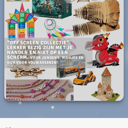
“OFF SCREEN COLLECTIE”.
LEKKER BEZIG ZIJN MET JE
HANDEN EN NIET OP EEN
SCHERM.
VOOR JONGENS,
MEISJES EN
OOK VOOR VOLWASSENEN!