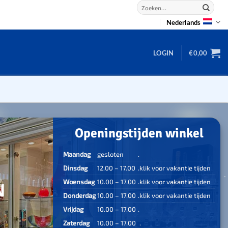
Zoeken
naar:
Nederlands
LOGIN
€
0,00
Openingstijden winkel
2D puzzels
Maandag
gesloten
.
3D puzzels
backgammon
Dinsdag
12.00 – 17.00
.klik voor vakantie tijden
0
2-100 stukjes
dammen
Woensdag
10.00 – 17.00
.
klik voor vakantie tijden
N
100 stukjes
Donderdag
10.00 – 17.00
.
klik voor vakantie tijden
dobbel
200 stukjes
Vrijdag
10.00 – 17.00
.
domino
300 stukjes
Zaterdag
10.00 – 17.00
.
mahjong