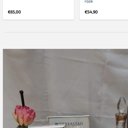
roze
€
65,00
€
54,90