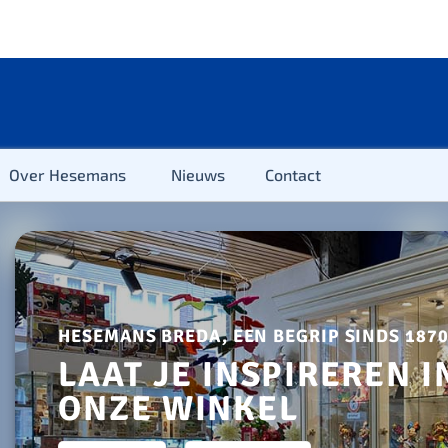
Over Hesemans
Nieuws
Contact
HESEMANS BREDA, EEN BEGRIP SINDS 187
LAAT JE INSPIREREN I
ter
ONZE WINKEL
r & Kleuter
euter