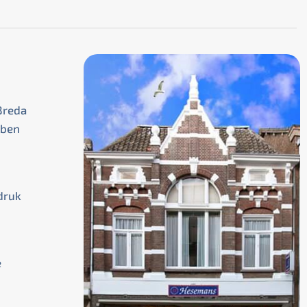
Breda
bben
druk
e