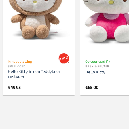
In nabestelling
Op voorraad (1)
SPEELGOED
BABY & PEUTER
Hello Kitty in een Teddybeer
Hello Kitty
costuum
€
49,95
€
65,00