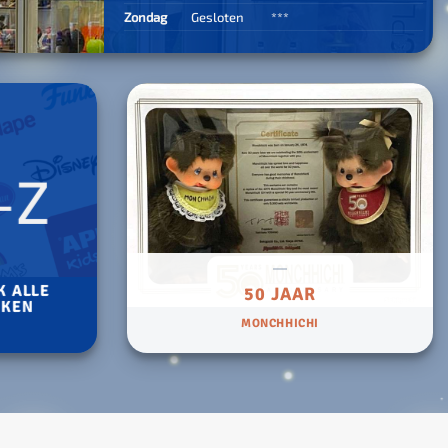
500 stukjes
Zondag
Gesloten
***
Schaken
500 stukjes XL
654 stukjes
schaakbord
759 stukjes
schaakklok
1000 stukjes
schaakset
1500 stukjes
schaakstukken
-Z
2000 stukjes
3000 stukjes
5000 stukjes
K ALLE
50 JAAR
KEN
MONCHHICHI