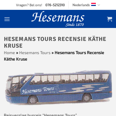
Skip
Vragen? Bel ons!
076-5212310
Nederlands
to
content
HESEMANS TOURS RECENSIE KÄTHE
KRUSE
Home
»
Hesemans Tours
»
Hesemans Tours Recensie
Käthe Kruse
Reisverslag busreis “Hesemans Tours”