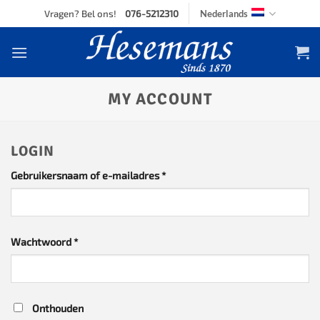
Skip
Vragen? Bel ons!
076-5212310
Nederlands
to
content
MY ACCOUNT
LOGIN
Vereist
Gebruikersnaam of e-mailadres
*
Vereist
Wachtwoord
*
Onthouden