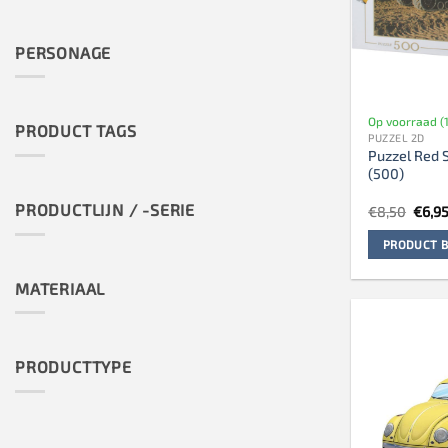
PERSONAGE
Op voorraad (1
PRODUCT TAGS
PUZZEL 2D
Puzzel Red 
(500)
PRODUCTLIJN / -SERIE
Oorsp
€
8,50
€
6,9
prijs
was:
PRODUCT B
€8,50
MATERIAAL
PRODUCTTYPE