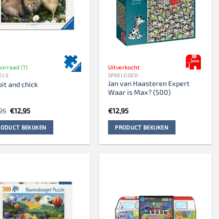
orraad (1)
Uitverkocht
ELS
SPEELGOED
Jan van Haasteren Expert
it and chick
Waar is Max? (500)
Oorspronkelijke
Huidige
95
€
12,95
€
12,95
prijs
prijs
was:
is:
ODUCT BEKIJKEN
PRODUCT BEKIJKEN
€13,95.
€12,95.