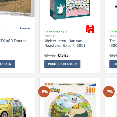
)
Op voorraad (1)
Op vo
PUZZELS
PUZZ
STX 480 Tractor
Welterusten – Jan van
The 
Haasteren Expert (500)
(500
ronkelijke
Huidige
Oorspronkelijke
Huidige
5
€
14,95
€
13,95
€
13,
prijs
prijs
prijs
is:
was:
is:
EKIJKEN
PRODUCT BEKIJKEN
PR
.
€6,95.
€14,95.
€13,95.
-6%
-7%