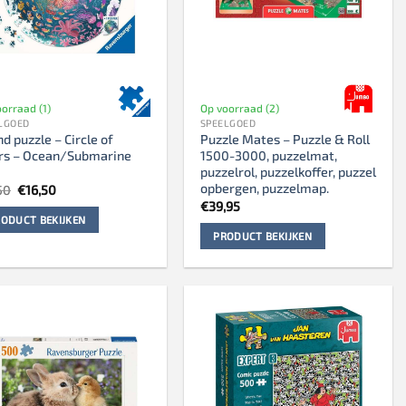
orraad (1)
Op voorraad (2)
LGOED
SPEELGOED
d puzzle – Circle of
Puzzle Mates – Puzzle & Roll
ors – Ocean/Submarine
1500-3000, puzzelmat,
puzzelrol, puzzelkoffer, puzzel
opbergen, puzzelmap.
Oorspronkelijke
Huidige
50
€
16,50
prijs
prijs
€
39,95
was:
is:
ODUCT BEKIJKEN
€17,50.
€16,50.
PRODUCT BEKIJKEN