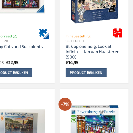
oorraad (2)
In nabestelling
EL 2D
SPEELGOED
Blik op oneindig, Look at
y Cats and Succulents
Infinite – Jan van Haasteren
(500)
Oorspronkelijke
Huidige
95
€
12,95
€
14,95
prijs
prijs
was:
is:
ODUCT BEKIJKEN
PRODUCT BEKIJKEN
€13,95.
€12,95.
-7%