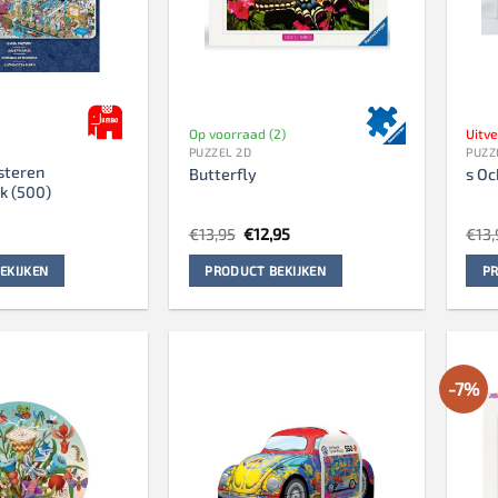
Op voorraad (2)
Uitv
PUZZEL 2D
PUZZ
steren
Butterfly
s Oc
k (500)
Oorspronkelijke
Huidige
€
13,95
€
12,95
€
13,
prijs
prijs
was:
is:
EKIJKEN
PRODUCT BEKIJKEN
PR
€13,95.
€12,95.
-7%