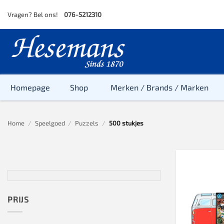
Skip
Vragen? Bel ons!
076-5212310
to
content
Homepage
Shop
Merken / Brands / Marken
Home
/
Speelgoed
/
Puzzels
/
500 stukjes
Baby
Peuter
Kleuter
Baby & Peu
Baby, Peute
PRIJS
Peuter & Kl