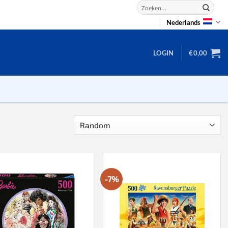
Zoeken
naar:
Nederlands
LOGIN
€
0,00
2D puzzels
3D puzzels
backgammon
2-100 stukjes
-7%
dammen
100 stukjes
dobbel
200 stukjes
domino
300 stukjes
mahjong