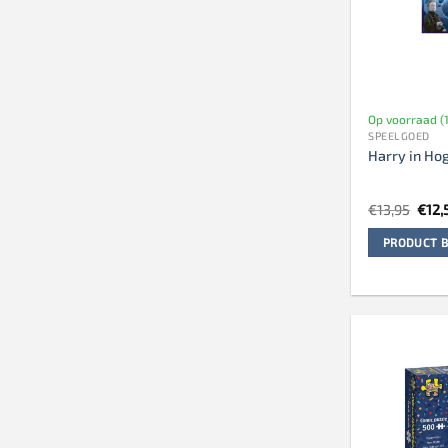
Op voorraad (1
SPEELGOED
Harry in Ho
Oors
€
13,95
€
12,
prijs
was:
PRODUCT B
€13,