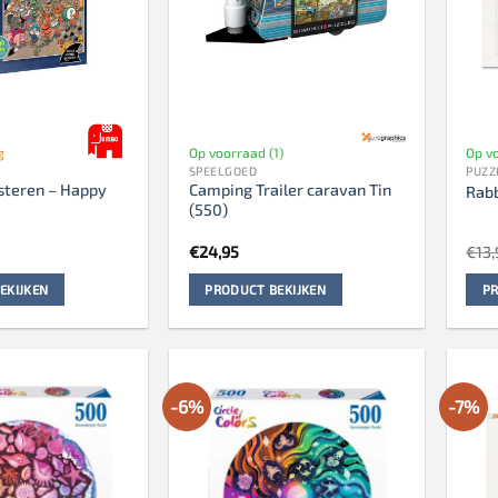
g
Op voorraad (1)
Op vo
SPEELGOED
PUZZ
steren – Happy
Camping Trailer caravan Tin
Rabb
(550)
€
24,95
€
13,
EKIJKEN
PRODUCT BEKIJKEN
PR
-6%
-7%