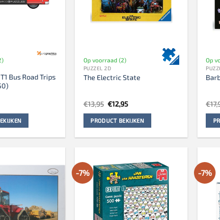
2)
Op voorraad (2)
Op vo
PUZZEL 2D
PUZZ
T1 Bus Road Trips
The Electric State
Barb
50)
Oorspronkelijke
Huidige
€
13,95
€
12,95
€
17,
prijs
prijs
was:
is:
EKIJKEN
PRODUCT BEKIJKEN
PR
€13,95.
€12,95.
-7%
-7%