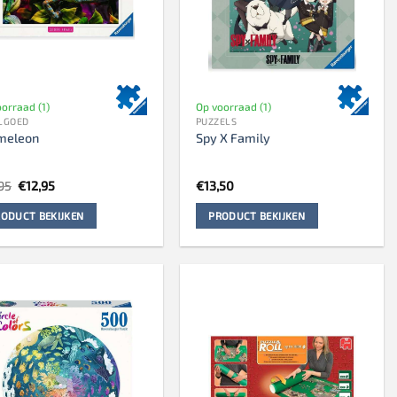
orraad (1)
Op voorraad (1)
LGOED
PUZZELS
meleon
Spy X Family
Oorspronkelijke
Huidige
95
€
12,95
€
13,50
prijs
prijs
was:
is:
ODUCT BEKIJKEN
PRODUCT BEKIJKEN
€13,95.
€12,95.