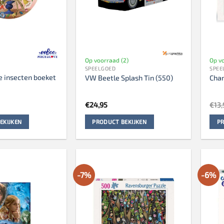
Op voorraad (2)
Op vo
SPEELGOED
SPEE
 insecten boeket
VW Beetle Splash Tin (550)
Cha
€
24,95
€
13,
EKIJKEN
PRODUCT BEKIJKEN
PR
-7%
-6%