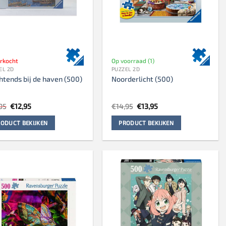
erkocht
Op voorraad (1)
EL 2D
PUZZEL 2D
htends bij de haven (500)
Noorderlicht (500)
Oorspronkelijke
Huidige
Oorspronkelijke
Huidige
95
€
12,95
€
14,95
€
13,95
prijs
prijs
prijs
prijs
was:
is:
was:
is:
ODUCT BEKIJKEN
PRODUCT BEKIJKEN
€13,95.
€12,95.
€14,95.
€13,95.