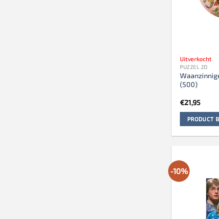
Uitverkocht
PUZZEL 2D
Waanzinnige
(500)
€
21,95
PRODUCT B
-10%