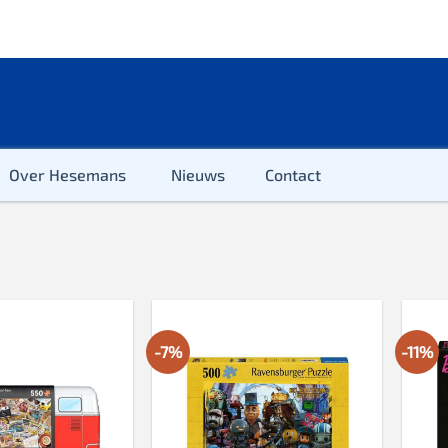
Over Hesemans
Nieuws
Contact
-7%
-11%
ter
r & Kleuter
euter