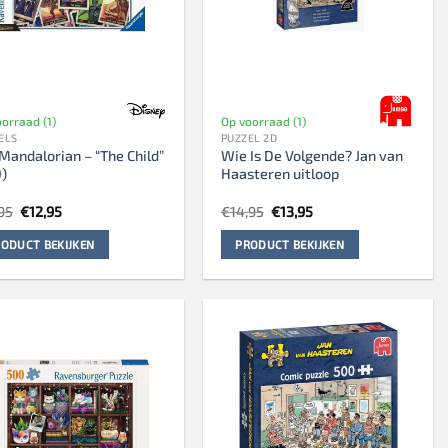
orraad (1)
Op voorraad (1)
ELS
PUZZEL 2D
Mandalorian – “The Child”
Wie Is De Volgende? Jan van
)
Haasteren uitloop
Oorspronkelijke
Huidige
Oorspronkelijke
Huidige
95
€
12,95
€
14,95
€
13,95
prijs
prijs
prijs
prijs
was:
is:
was:
is:
ODUCT BEKIJKEN
PRODUCT BEKIJKEN
€13,95.
€12,95.
€14,95.
€13,95.