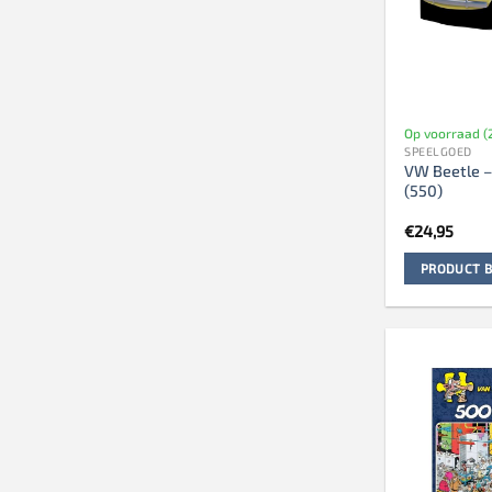
Op voorraad (
SPEELGOED
VW Beetle –
(550)
€
24,95
PRODUCT B