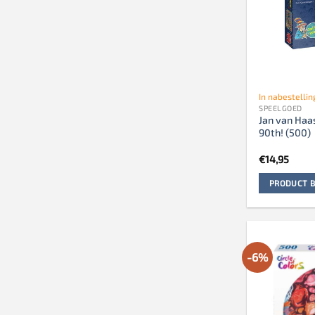
In nabestellin
SPEELGOED
Jan van Haa
90th! (500)
€
14,95
PRODUCT B
-6%