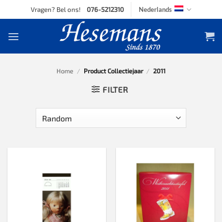
Skip
Vragen? Bel ons!
076-5212310
Nederlands
to
content
Home
/
Product Collectiejaar
/
2011
FILTER