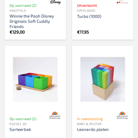
Op voorraad (2)
Uitverkocht
KNUFFELS
SPEELGOED
Winnie the Pooh Disney
Turbo (1000)
Originals Soft Cuddly
Friends
€
129,00
€
17,95
Op voorraad (2)
In nabestelling
PUZZEL 3D
BABY & PEUTER
Sorteerbak
Leonardo platen