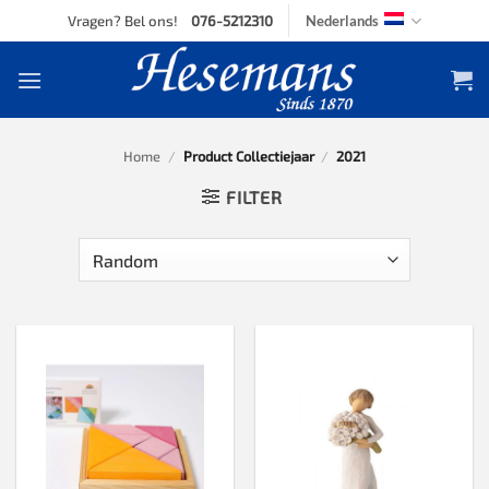
Skip
Vragen? Bel ons!
076-5212310
Nederlands
to
content
Home
/
Product Collectiejaar
/
2021
FILTER