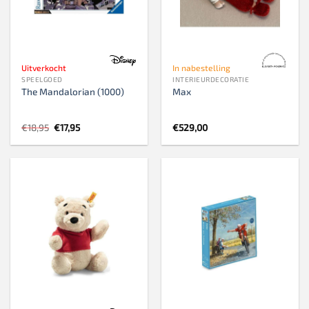
Uitverkocht
In nabestelling
SPEELGOED
INTERIEURDECORATIE
The Mandalorian (1000)
Max
Oorspronkelijke
Huidige
€
18,95
€
17,95
€
529,00
prijs
prijs
was:
is:
€18,95.
€17,95.