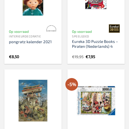
Op voorraad
Op voorraad
INTERIEURDECORATIE
SPEELGOED
Eureka 3D Puzzle Books –
pongratz kalender 2021
Piraten (Nederlands) 4
Oorspronkelijke
Huidige
€
8,50
€
19,95
€
7,95
prijs
prijs
was:
is:
€19,95.
€7,95.
-5%