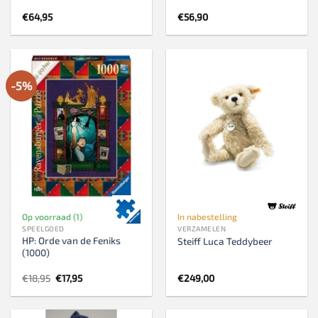
€
64,95
€
56,90
-5%
Op voorraad (1)
In nabestelling
SPEELGOED
VERZAMELEN
HP: Orde van de Feniks
Steiff Luca Teddybeer
(1000)
Oorspronkelijke
Huidige
€
18,95
€
17,95
€
249,00
prijs
prijs
was:
is:
€18,95.
€17,95.