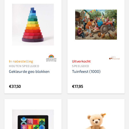
In nabestelling
Uitverkocht
HOUTEN SPEELGOED
SPEELGOED
Gekleurde geo blokken
Tuinfeest (1000)
€
37,50
€
17,95