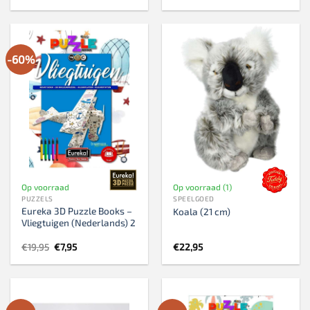
-60%
Op voorraad
Op voorraad (1)
PUZZELS
SPEELGOED
Eureka 3D Puzzle Books –
Koala (21 cm)
Vliegtuigen (Nederlands) 2
Oorspronkelijke
Huidige
€
19,95
€
7,95
€
22,95
prijs
prijs
was:
is:
€19,95.
€7,95.