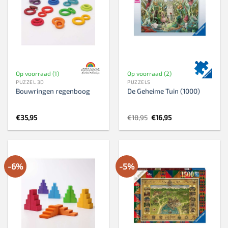
Op voorraad (1)
Op voorraad (2)
PUZZEL 3D
PUZZELS
Bouwringen regenboog
De Geheime Tuin (1000)
Oorspronkelijke
Huidige
€
35,95
€
18,95
€
16,95
prijs
prijs
was:
is:
€18,95.
€16,95.
-6%
-5%