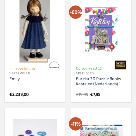
-60%
In nabestelling
Op voorraad (2)
VERZAMELEN
SPEELGOED
Eureka 3D Puzzle Books –
Emily
Kastelen (Nederlands) 1
Oorspronkelijke
Huidige
€
2.239,00
€
19,95
€
7,95
prijs
prijs
was:
is:
€19,95.
€7,95.
-11%