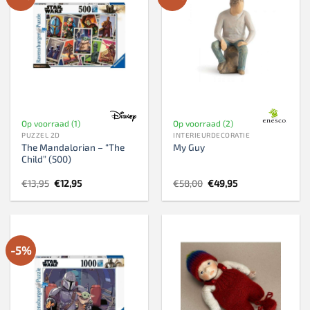
Op voorraad (1)
Op voorraad (2)
PUZZEL 2D
INTERIEURDECORATIE
The Mandalorian – “The
My Guy
Child” (500)
Oorspronkelijke
Huidige
Oorspronkelijke
Huidige
€
13,95
€
12,95
€
58,00
€
49,95
prijs
prijs
prijs
prijs
was:
is:
was:
is:
€13,95.
€12,95.
€58,00.
€49,95.
-5%