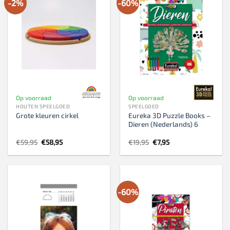
-2%
-60%
Op voorraad
Op voorraad
HOUTEN SPEELGOED
SPEELGOED
Eureka 3D Puzzle Books –
Grote kleuren cirkel
Dieren (Nederlands) 6
Oorspronkelijke
Huidige
Oorspronkelijke
Huidige
€
59,95
€
58,95
€
19,95
€
7,95
prijs
prijs
prijs
prijs
was:
is:
was:
is:
€59,95.
€58,95.
€19,95.
€7,95.
-60%