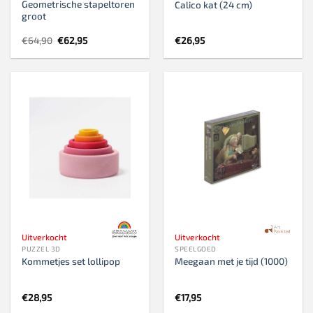
Geometrische stapeltoren
Calico kat (24 cm)
groot
Oorspronkelijke
Huidige
€
64,90
€
62,95
€
26,95
prijs
prijs
was:
is:
€64,90.
€62,95.
Uitverkocht
Uitverkocht
PUZZEL 3D
SPEELGOED
Kommetjes set lollipop
Meegaan met je tijd (1000)
€
28,95
€
17,95