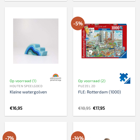
-5%
Op voorraad (1)
Op voorraad (2)
HOUTEN SPEELGOED
PUZZEL 2D
Kleine watergolven
FLE: Rotterdam (1000)
Oorspronkelijke
Huidige
€
16,95
€
18,95
€
17,95
prijs
prijs
was:
is:
€18,95.
€17,95.
-7%
-14%