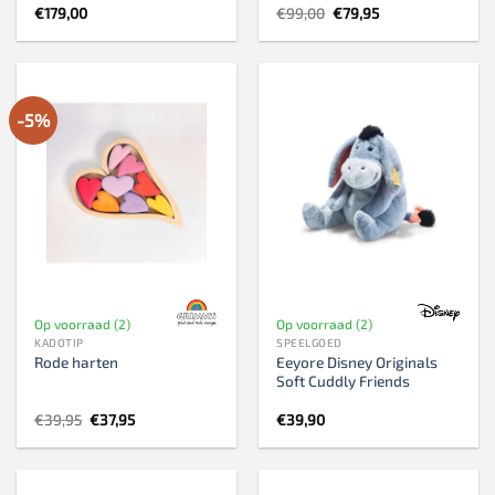
Oorspronkelijke
Huidige
€
179,00
€
99,00
€
79,95
prijs
prijs
was:
is:
€99,00.
€79,95.
-5%
Op voorraad (2)
Op voorraad (2)
KADOTIP
SPEELGOED
Eeyore Disney Originals
Rode harten
Soft Cuddly Friends
Oorspronkelijke
Huidige
€
39,95
€
37,95
€
39,90
prijs
prijs
was:
is:
€39,95.
€37,95.