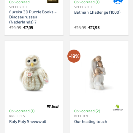
Op voorraad
Op voorraad (1)
SPEELGOED
SPEELGOED
Eureka 3D Puzzle Books –
Batman Challenge (1000)
Dinosaurussen
(Nederlands) 7
Oorspronkelijke
Huidige
Oorspronkelijke
Huidige
€
19,95
€
7,95
€
18,95
€
17,95
prijs
prijs
prijs
prijs
was:
is:
was:
is:
€19,95.
€7,95.
€18,95.
€17,95.
-19%
Op voorraad (1)
Op voorraad (2)
KNUFFELS
BEELDEN
Roly Poly Sneeuwuil
Our healing touch