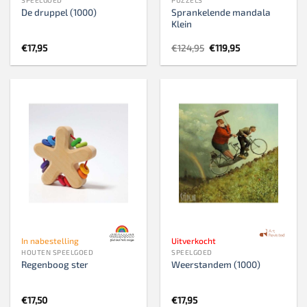
Sprankelende mandala
De druppel (1000)
Klein
Oorspronkelijke
Huidige
€
17,95
€
124,95
€
119,95
prijs
prijs
was:
is:
€124,95.
€119,95.
In nabestelling
Uitverkocht
HOUTEN SPEELGOED
SPEELGOED
Regenboog ster
Weerstandem (1000)
€
17,50
€
17,95