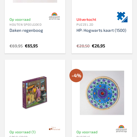
Op voorraad
Uitverkocht
HOUTEN SPEELGOED
PUZZEL 2D
Daken regenboog
HP: Hogwarts kaart (1500)
Oorspronkelijke
Huidige
Oorspronkelijke
Huidige
€
69,95
€
65,95
€
28,50
€
26,95
prijs
prijs
prijs
prijs
was:
is:
was:
is:
€69,95.
€65,95.
€28,50.
€26,95.
-4%
Op voorraad (1)
Op voorraad
SPEELGOED
PUZZELS