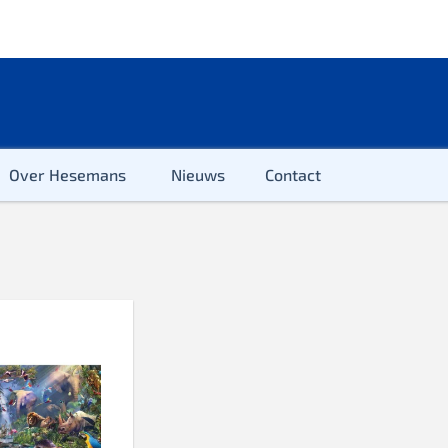
Over Hesemans
Nieuws
Contact
ter
r & Kleuter
euter