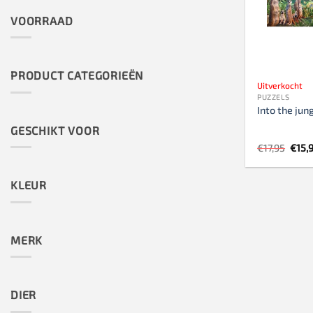
VOORRAAD
PRODUCT CATEGORIEËN
Uitverkocht
PUZZELS
Into the jun
GESCHIKT VOOR
Oors
€
17,95
€
15,
prijs
was:
€17,9
KLEUR
MERK
DIER