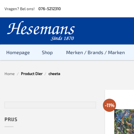
Skip
Vragen? Bel ons!
076-5212310
to
content
Homepage
Shop
Merken / Brands / Marken
Home
/
Product Dier
/
cheeta
Baby
Peuter
Kleuter
-11%
Baby & Peu
Baby, Peute
PRIJS
Peuter & Kl