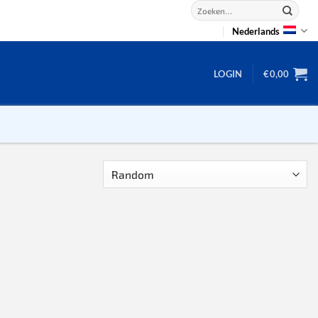
Zoeken
naar:
Nederlands
LOGIN
€
0,00
2D puzzels
3D puzzels
backgammon
2-100 stukjes
dammen
100 stukjes
dobbel
200 stukjes
domino
300 stukjes
mahjong