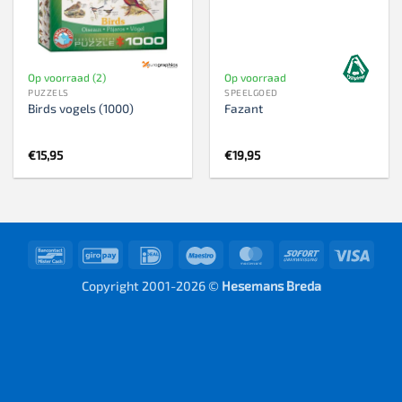
Op voorraad (2)
Op voorraad
PUZZELS
SPEELGOED
Birds vogels (1000)
Fazant
€
15,95
€
19,95
Bancontact
GiroPay
IDeal
Maestro
MasterCard
Sofort
Visa
Copyright 2001-2026 ©
Hesemans Breda