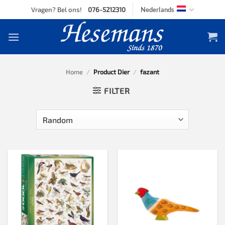
Skip
Vragen? Bel ons!
076-5212310
Nederlands
to
content
Home
/
Product Dier
/
fazant
FILTER