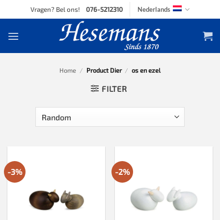
Skip
Vragen? Bel ons!
076-5212310
Nederlands
to
content
Home
/
Product Dier
/
os en ezel
FILTER
-3%
-2%