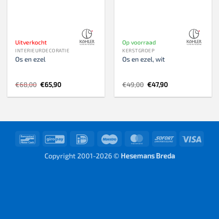
Uitverkocht
Op voorraad
INTERIEURDECORATIE
KERSTGROEP
Os en ezel
Os en ezel, wit
Oorspronkelijke
Huidige
Oorspronkelijke
Huidige
€
68,00
€
65,90
€
49,00
€
47,90
prijs
prijs
prijs
prijs
was:
is:
was:
is:
€68,00.
€65,90.
€49,00.
€47,90.
Bancontact
GiroPay
IDeal
Maestro
MasterCard
Sofort
Visa
Copyright 2001-2026 ©
Hesemans Breda