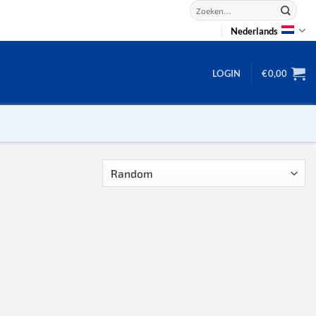
Zoeken
naar:
Nederlands
LOGIN
€
0,00
2D puzzels
3D puzzels
backgammon
2-100 stukjes
dammen
100 stukjes
dobbel
200 stukjes
domino
300 stukjes
mahjong