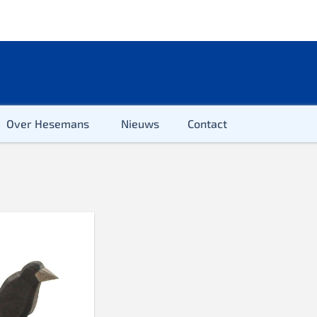
Over Hesemans
Nieuws
Contact
ter
r & Kleuter
euter