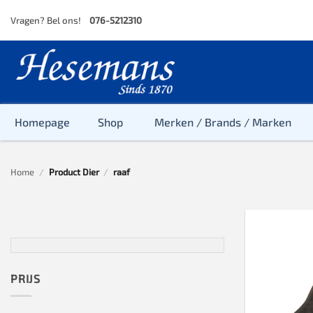
Skip
Vragen? Bel ons!
076-5212310
to
content
Homepage
Shop
Merken / Brands / Marken
Home
/
Product Dier
/
raaf
Baby
Peuter
Kleuter
Baby & Peu
Baby, Peute
PRIJS
Peuter & Kl