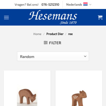
Skip
Vragen? Bel ons!
076-5212310
Nederlands
to
content
Home
/
Product Dier
/
ree
FILTER