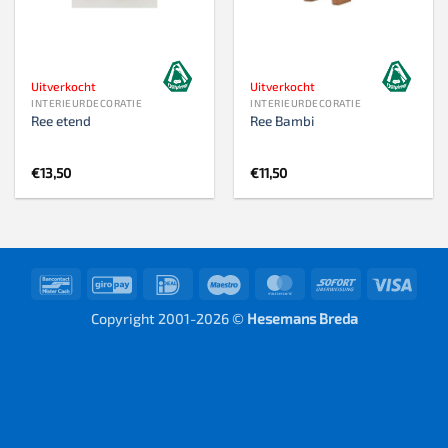
Uitverkocht
Uitverkocht
INTERIEURDECORATIE
INTERIEURDECORATIE
Ree etend
Ree Bambi
€
13,50
€
11,50
Bancontact
GiroPay
IDeal
Maestro
MasterCard
Sofort
Visa
Copyright 2001-2026 ©
Hesemans Breda