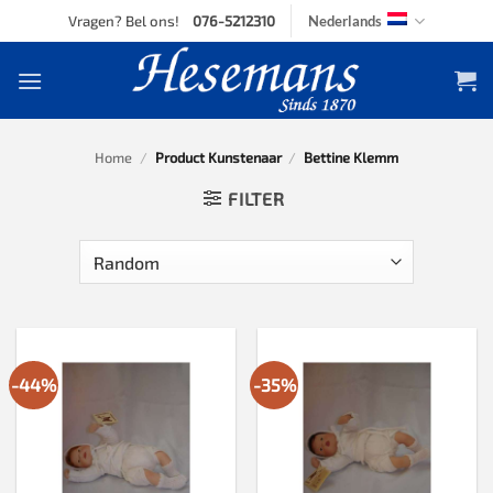
Skip
Vragen? Bel ons!
076-5212310
Nederlands
to
content
Home
/
Product Kunstenaar
/
Bettine Klemm
FILTER
-44%
-35%