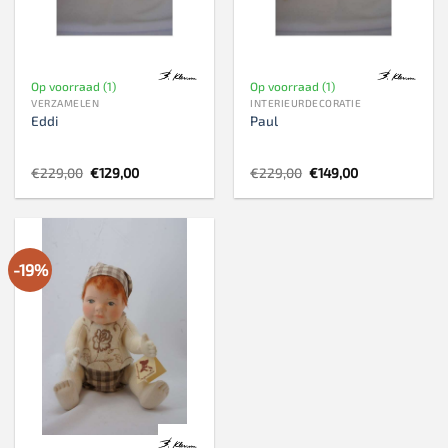
Op voorraad (1)
Op voorraad (1)
VERZAMELEN
INTERIEURDECORATIE
Eddi
Paul
Oorspronkelijke
Huidige
Oorspronkelijke
Huidige
€
229,00
€
129,00
€
229,00
€
149,00
prijs
prijs
prijs
prijs
was:
is:
was:
is:
€229,00.
€129,00.
€229,00.
€149,00.
-19%