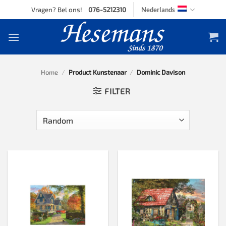
Skip
Vragen? Bel ons!
076-5212310
Nederlands
to
content
Home
/
Product Kunstenaar
/
Dominic Davison
FILTER