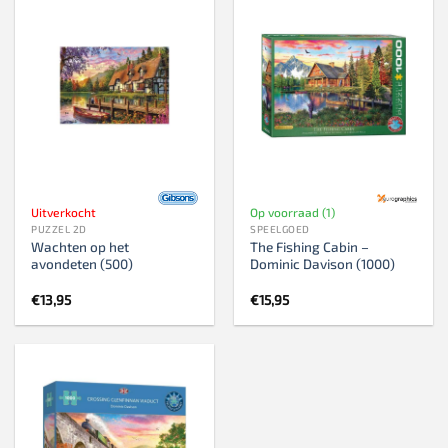
Uitverkocht
Op voorraad (1)
PUZZEL 2D
SPEELGOED
Wachten op het
The Fishing Cabin –
avondeten (500)
Dominic Davison (1000)
€
13,95
€
15,95