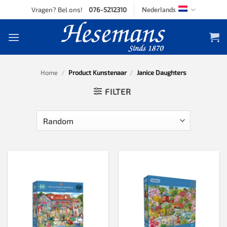
Skip
Vragen? Bel ons!
076-5212310
Nederlands
to
content
Home
/
Product Kunstenaar
/
Janice Daughters
FILTER