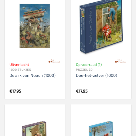
Uitverkocht
Op voorraad (1)
1000 STUKJES
PUZZEL 2D
De ark van Noach (1000)
Doe-het-zelver (1000)
€
17,95
€
17,95