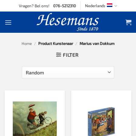
Skip
Vragen? Bel ons!
076-5212310
Nederlands
to
content
Home
/
Product Kunstenaar
/
Marius van Dokkum
FILTER