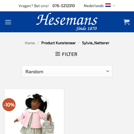
Skip
Vragen? Bel ons!
076-5212310
Nederlands
to
content
Home
/
Product Kunstenaar
/
Sylvia_Natterer
FILTER
-10%