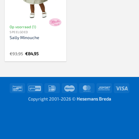
Op voorraad (1)
SPEELGOED
Sally Minouche
Oorspronkelijke
Huidige
€
93,95
€
84,95
prijs
prijs
was:
is:
€93,95.
€84,95.
Bancontact
GiroPay
IDeal
Maestro
MasterCard
Sofort
Visa
Copyright 2001-2026 ©
Hesemans Breda