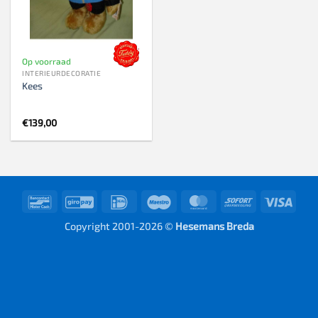
Op voorraad
INTERIEURDECORATIE
Kees
€
139,00
Bancontact
GiroPay
IDeal
Maestro
MasterCard
Sofort
Visa
Copyright 2001-2026 ©
Hesemans Breda