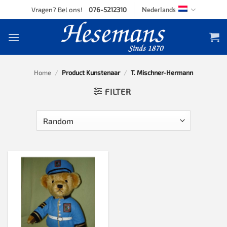
Skip
Vragen? Bel ons!
076-5212310
Nederlands
to
content
Home
/
Product Kunstenaar
/
T. Mischner-Hermann
FILTER