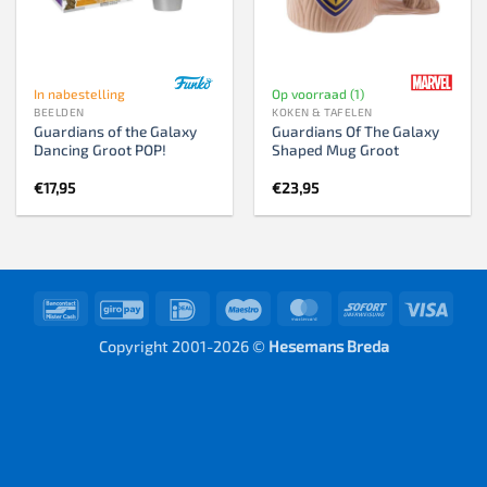
In nabestelling
Op voorraad (1)
BEELDEN
KOKEN & TAFELEN
Guardians of the Galaxy
Guardians Of The Galaxy
Dancing Groot POP!
Shaped Mug Groot
€
17,95
€
23,95
Bancontact
GiroPay
IDeal
Maestro
MasterCard
Sofort
Visa
Copyright 2001-2026 ©
Hesemans Breda