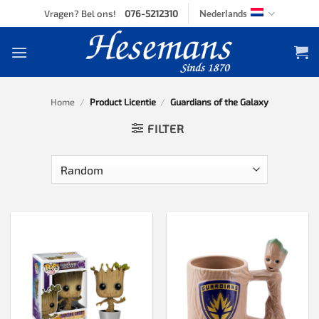
Skip
Vragen? Bel ons!
076-5212310
Nederlands
to
content
Home
/
Product Licentie
/
Guardians of the Galaxy
FILTER