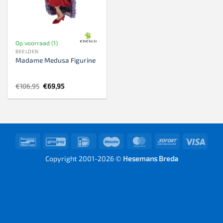
Op voorraad (1)
BEELDEN
Madame Medusa Figurine
Oorspronkelijke
Huidige
€
106,95
€
69,95
prijs
prijs
was:
is:
€106,95.
€69,95.
Bancontact
GiroPay
IDeal
Maestro
MasterCard
Sofort
Visa
Copyright 2001-2026 ©
Hesemans Breda