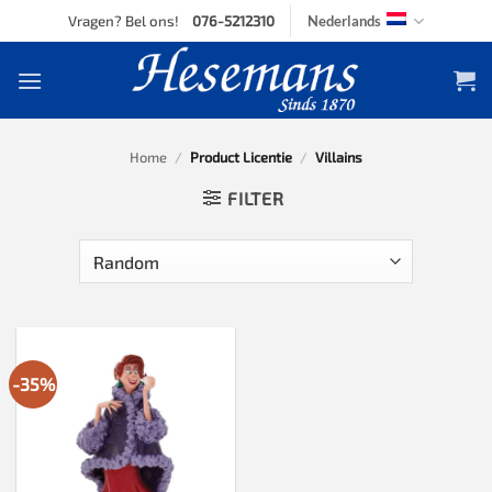
Skip
Vragen? Bel ons!
076-5212310
Nederlands
to
content
Home
/
Product Licentie
/
Villains
FILTER
-35%