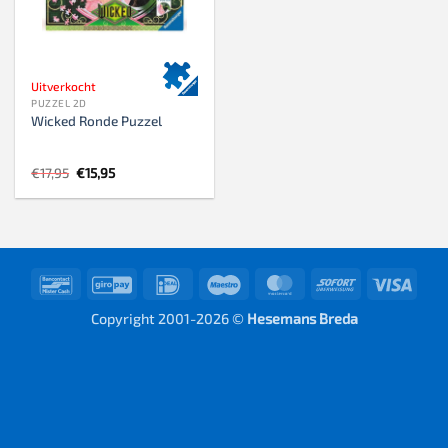
Uitverkocht
PUZZEL 2D
Wicked Ronde Puzzel
Oorspronkelijke
Huidige
€
17,95
€
15,95
prijs
prijs
was:
is:
€17,95.
€15,95.
Bancontact
GiroPay
IDeal
Maestro
MasterCard
Sofort
Visa
Copyright 2001-2026 ©
Hesemans Breda