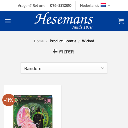
Skip
Vragen? Bel ons!
076-5212310
Nederlands
to
content
Home
/
Product Licentie
/
Wicked
FILTER
-11%