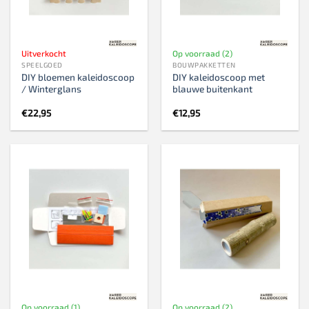
Uitverkocht
Op voorraad (2)
SPEELGOED
BOUWPAKKETTEN
DIY bloemen kaleidoscoop
DIY kaleidoscoop met
/ Winterglans
blauwe buitenkant
€
22,95
€
12,95
Op voorraad (1)
Op voorraad (2)