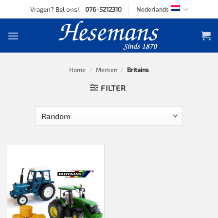
Skip
Vragen? Bel ons!
076-5212310
Nederlands
to
content
Home
/
Merken
/
Britains
FILTER