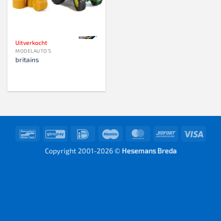
Uitverkocht
MODELAUTO'S
britains
Bancontact
GiroPay
IDeal
Maestro
MasterCard
Sofort
Visa
Copyright 2001-2026 ©
Hesemans Breda