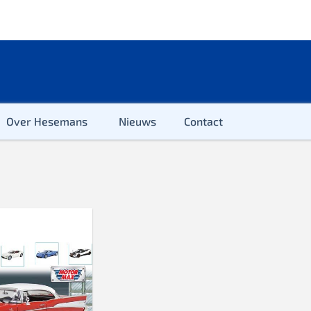
Over Hesemans
Nieuws
Contact
ter
r & Kleuter
euter