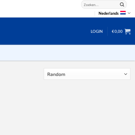
Zoeken
naar:
Nederlands
LOGIN
€
0,00
2D puzzels
3D puzzels
backgammon
2-100 stukjes
dammen
100 stukjes
dobbel
200 stukjes
domino
300 stukjes
mahjong