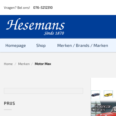
Skip
Vragen? Bel ons!
076-5212310
to
content
Homepage
Shop
Merken / Brands / Marken
Home
/
Merken
/
Motor Max
Baby
Peuter
Kleuter
Baby & Peu
Baby, Peute
PRIJS
Peuter & Kl