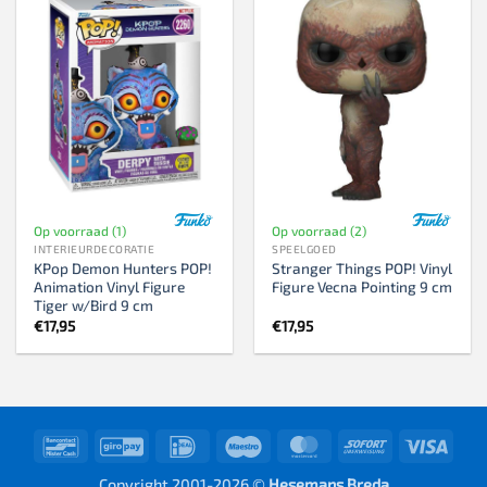
Op voorraad (1)
Op voorraad (2)
INTERIEURDECORATIE
SPEELGOED
KPop Demon Hunters POP!
Stranger Things POP! Vinyl
Animation Vinyl Figure
Figure Vecna Pointing 9 cm
Tiger w/Bird 9 cm
€
17,95
€
17,95
Bancontact
GiroPay
IDeal
Maestro
MasterCard
Sofort
Visa
Copyright 2001-2026 ©
Hesemans Breda