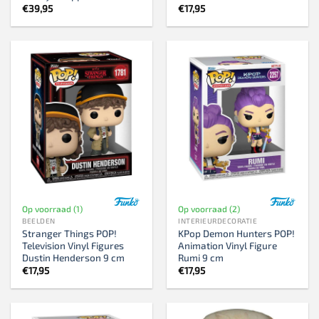
€
39,95
€
17,95
Op voorraad (1)
Op voorraad (2)
BEELDEN
INTERIEURDECORATIE
Stranger Things POP!
KPop Demon Hunters POP!
Television Vinyl Figures
Animation Vinyl Figure
Dustin Henderson 9 cm
Rumi 9 cm
€
17,95
€
17,95