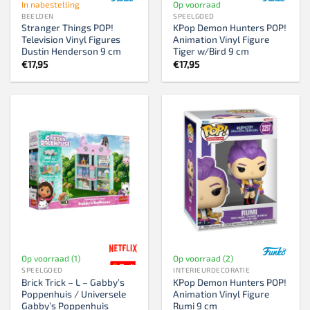
In nabestelling
Op voorraad
BEELDEN
SPEELGOED
Stranger Things POP!
KPop Demon Hunters POP!
Television Vinyl Figures
Animation Vinyl Figure
Dustin Henderson 9 cm
Tiger w/Bird 9 cm
€
17,95
€
17,95
Op voorraad (1)
Op voorraad (2)
SPEELGOED
INTERIEURDECORATIE
Brick Trick – L – Gabby’s
KPop Demon Hunters POP!
Poppenhuis / Universele
Animation Vinyl Figure
Gabby’s Poppenhuis
Rumi 9 cm