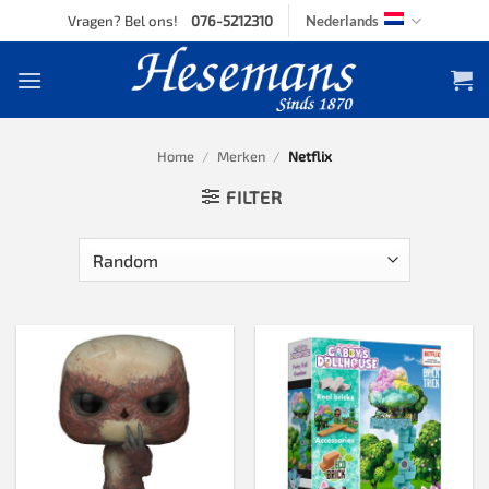
Skip
Vragen? Bel ons!
076-5212310
Nederlands
to
content
Home
/
Merken
/
Netflix
FILTER