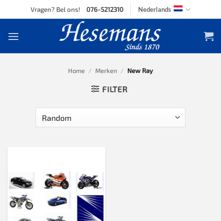
Skip
Vragen? Bel ons!
076-5212310
Nederlands
to
content
Home
/
Merken
/
New Ray
FILTER