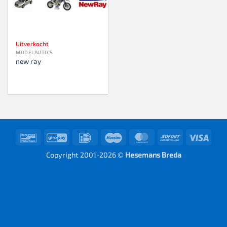
Uitverkocht
MODELAUTO'S
new ray
Bancontact
GiroPay
IDeal
Maestro
MasterCard
Sofort
Visa
Copyright 2001-2026 ©
Hesemans Breda