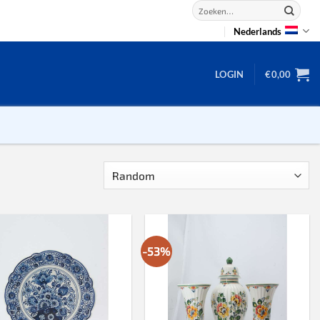
Zoeken
naar:
Nederlands
LOGIN
€
0,00
2D puzzels
3D puzzels
backgammon
2-100 stukjes
-53%
dammen
100 stukjes
dobbel
200 stukjes
domino
300 stukjes
mahjong