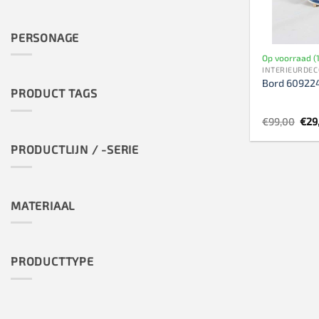
PERSONAGE
Op voorraad (1
INTERIEURDEC
Bord 60922
PRODUCT TAGS
Oors
€
99,00
€
29
prij
was
PRODUCTLIJN / -SERIE
€99
MATERIAAL
PRODUCTTYPE