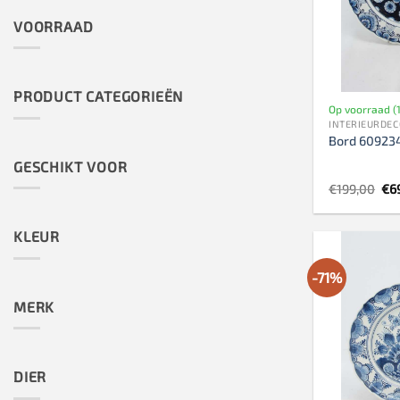
VOORRAAD
PRODUCT CATEGORIEËN
Op voorraad (1
INTERIEURDEC
Bord 60923
GESCHIKT VOOR
Oor
€
199,00
€
6
pri
wa
€19
KLEUR
-71%
MERK
DIER