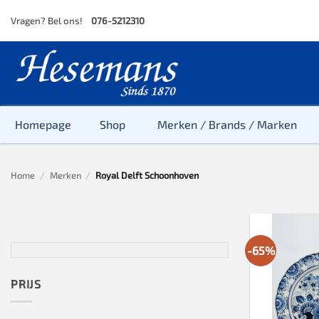
Skip
Vragen? Bel ons!
076-5212310
to
content
Homepage
Shop
Merken / Brands / Marken
Home
/
Merken
/
Royal Delft Schoonhoven
Baby
Peuter
Kleuter
-65%
Baby & Peu
Baby, Peute
PRIJS
Peuter & Kl