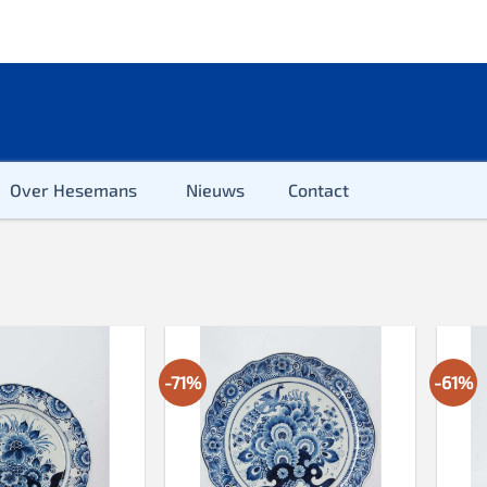
Over Hesemans
Nieuws
Contact
-71%
-61%
ter
r & Kleuter
euter