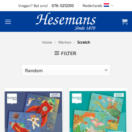
Skip
Vragen? Bel ons!
076-5212310
Nederlands
to
content
Home
/
Merken
/
Scratch
FILTER