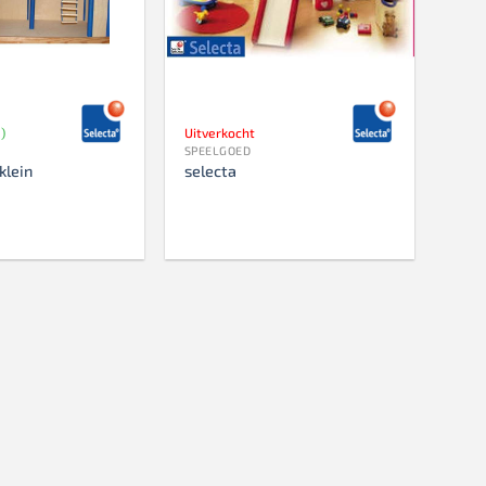
)
Uitverkocht
SPEELGOED
klein
selecta