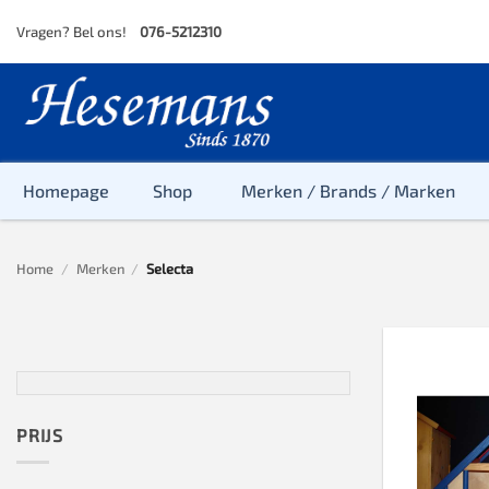
Skip
Vragen? Bel ons!
076-5212310
to
content
Homepage
Shop
Merken / Brands / Marken
Home
/
Merken
/
Selecta
Baby
Peuter
Kleuter
Baby & Peu
Baby, Peute
PRIJS
Peuter & Kl