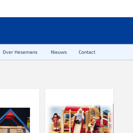
Over Hesemans
Nieuws
Contact
ter
r & Kleuter
euter