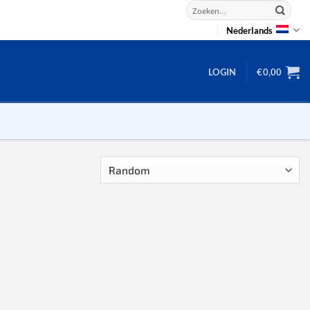
Zoeken
naar:
Nederlands
LOGIN
€
0,00
2D puzzels
3D puzzels
backgammon
2-100 stukjes
dammen
100 stukjes
dobbel
200 stukjes
domino
300 stukjes
mahjong