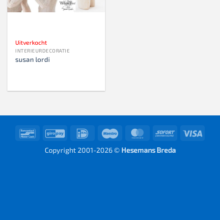
Uitverkocht
INTERIEURDECORATIE
susan lordi
Bancontact
GiroPay
IDeal
Maestro
MasterCard
Sofort
Visa
Copyright 2001-2026 ©
Hesemans Breda