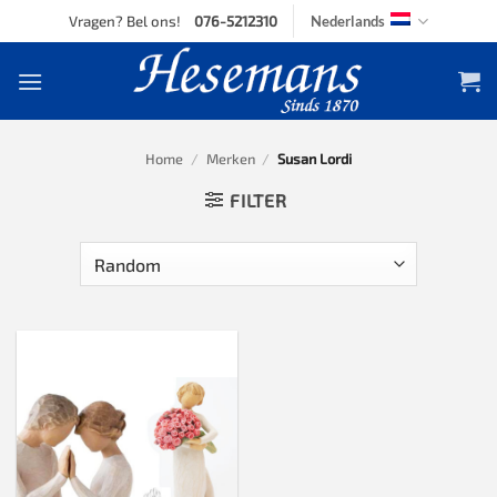
Skip
Vragen? Bel ons!
076-5212310
Nederlands
to
content
Home
/
Merken
/
Susan Lordi
FILTER