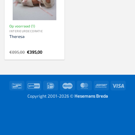
Op voorraad (1)
INTERIEURDECORATIE
Theresa
Oorspronkelijke
Huidige
€
895,00
€
395,00
prijs
prijs
was:
is:
€895,00.
€395,00.
Bancontact
GiroPay
IDeal
Maestro
MasterCard
Sofort
Visa
Copyright 2001-2026 ©
Hesemans Breda