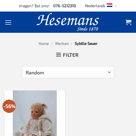
Skip
Vragen? Bel ons!
076-5212310
Nederlands
to
content
Home
/
Merken
/
Sybille Sauer
FILTER
-56%