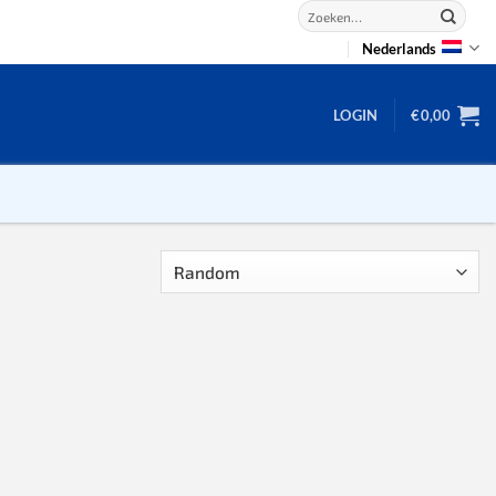
Zoeken
naar:
Nederlands
LOGIN
€
0,00
2D puzzels
3D puzzels
backgammon
2-100 stukjes
dammen
100 stukjes
dobbel
200 stukjes
domino
300 stukjes
mahjong