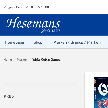
Skip
Vragen? Bel ons!
076-5212310
to
content
Homepage
Shop
Merken / Brands / Marken
Home
/
Merken
/
White Goblin Games
Baby
Peuter
Kleuter
Baby & Peu
Baby, Peute
PRIJS
Peuter & Kl