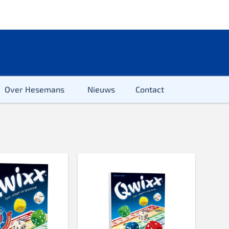
Over Hesemans
Nieuws
Contact
ter
r & Kleuter
euter