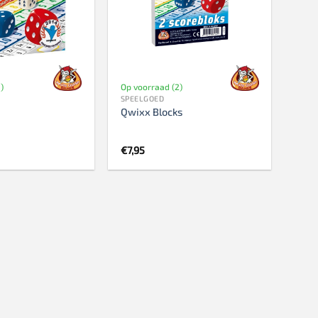
)
Op voorraad (2)
SPEELGOED
Qwixx Blocks
€
7,95