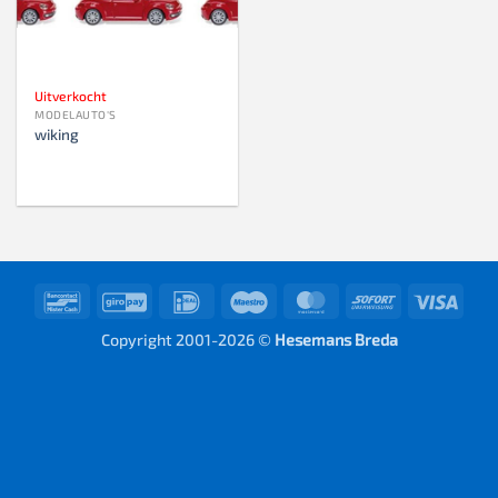
Uitverkocht
MODELAUTO'S
wiking
Bancontact
GiroPay
IDeal
Maestro
MasterCard
Sofort
Visa
Copyright 2001-2026 ©
Hesemans Breda