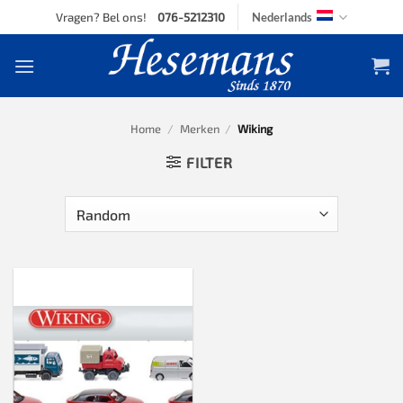
Skip
Vragen? Bel ons!
076-5212310
Nederlands
to
content
Home
/
Merken
/
Wiking
FILTER