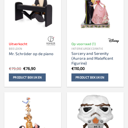
Uitverkocht
Op voorraad (1)
BEELDEN
INTERIEURDECORATIE
Sorcery and Serenity
Mr. Schröder op de piano
(Aurora and Maleficent
Figurine)
Oorspronkelijke
Huidige
€
79,00
€
76,90
€
110,00
prijs
prijs
was:
is:
PRODUCT BEKIJKEN
PRODUCT BEKIJKEN
€79,00.
€76,90.