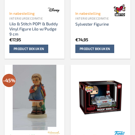
In nabestelling
In nabestelling
INTERIEURDECORATIE
INTERIEURDECORATIE
Lilo & Stitch POP! & Buddy
Sylvester Figurine
Vinyl Figure Lilo w/Pudge
9 cm
€
17,95
€
74,95
PRODUCT BEKIJKEN
PRODUCT BEKIJKEN
-45%