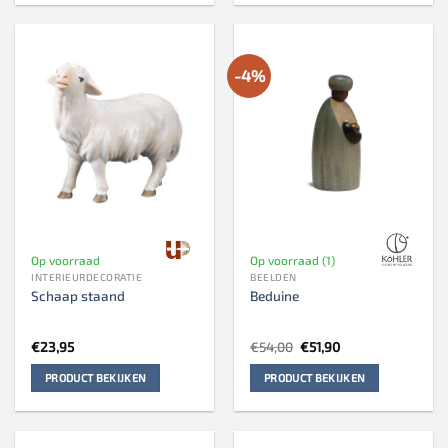
-4%
Op voorraad
Op voorraad (1)
INTERIEURDECORATIE
BEELDEN
Schaap staand
Beduine
Oorspronkelijke
Huidige
€
23,95
€
54,00
€
51,90
prijs
prijs
was:
is:
PRODUCT BEKIJKEN
PRODUCT BEKIJKEN
€54,00.
€51,90.