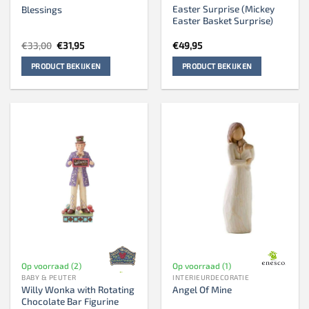
Easter Surprise (Mickey
Blessings
Easter Basket Surprise)
Oorspronkelijke
Huidige
€
33,00
€
31,95
€
49,95
prijs
prijs
was:
is:
PRODUCT BEKIJKEN
PRODUCT BEKIJKEN
€33,00.
€31,95.
Op voorraad (2)
Op voorraad (1)
BABY & PEUTER
INTERIEURDECORATIE
Willy Wonka with Rotating
Angel Of Mine
Chocolate Bar Figurine