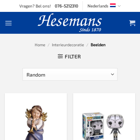
Skip
Vragen? Bel ons!
076-5212310
Nederlands
to
content
Home
/
Interieurdecoratie
/
Beelden
FILTER