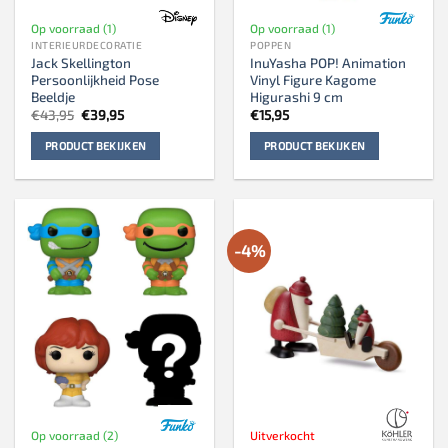
Op voorraad (1)
Op voorraad (1)
INTERIEURDECORATIE
POPPEN
Jack Skellington
InuYasha POP! Animation
Persoonlijkheid Pose
Vinyl Figure Kagome
Beeldje
Higurashi 9 cm
Oorspronkelijke
Huidige
€
43,95
€
39,95
€
15,95
prijs
prijs
was:
is:
PRODUCT BEKIJKEN
PRODUCT BEKIJKEN
€43,95.
€39,95.
-4%
Op voorraad (2)
Uitverkocht