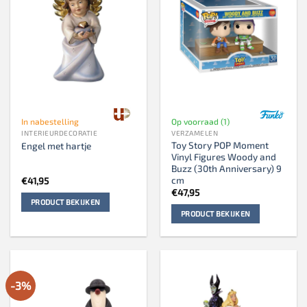
In nabestelling
Op voorraad (1)
INTERIEURDECORATIE
VERZAMELEN
Toy Story POP Moment
Engel met hartje
Vinyl Figures Woody and
Buzz (30th Anniversary) 9
cm
€
41,95
€
47,95
PRODUCT BEKIJKEN
PRODUCT BEKIJKEN
-3%