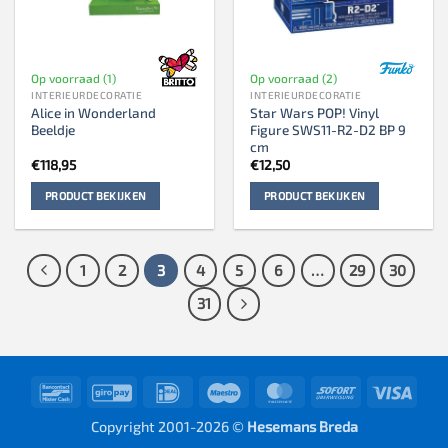
Op voorraad (1)
Op voorraad (2)
INTERIEURDECORATIE
INTERIEURDECORATIE
Alice in Wonderland
Star Wars POP! Vinyl
Beeldje
Figure SWS11-R2-D2 BP 9
cm
€
118,95
€
12,50
PRODUCT BEKIJKEN
PRODUCT BEKIJKEN
1
2
3
4
5
6
…
29
30
31
Bancontact
GiroPay
IDeal
Maestro
MasterCard
Sofort
Visa
Copyright 2001-2026 ©
Hesemans Breda