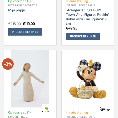
Op voorraad (1)
In nabestelling
INTERIEURDECORATIE
INTERIEURDECORATIE
Stranger Things POP!
Mijn popje
Town Vinyl Figures Rockin’
Robin with The Squawk 9
cm
Oorspronkelijke
Huidige
€
215,00
€
119,00
prijs
prijs
€
49,95
was:
is:
PRODUCT BEKIJKEN
€215,00.
€119,00.
PRODUCT BEKIJKEN
-3%
Op voorraad (1)
In nabestelling
EMOTIE FIGUUR
INTERIEURDECORATIE