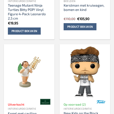
INTERIEURDECORATIE
BEELDEN
Teenage Mutant Ninja
Kerstman met kruiwagen,
Turtles Bitty POP! Vinyl
bomen en kind
Figure 4-Pack Leonardo
2,5 cm
Oorspronkelijke
Huidige
€
110,00
€
105,90
prijs
prijs
€
19,95
was:
is:
PRODUCT BEKIJKEN
€110,00.
€105,90.
PRODUCT BEKIJKEN
Uitverkocht
Op voorraad (2)
INTERIEURDECORATIE
INTERIEURDECORATIE
New Kids on the Block
Engel met carillon