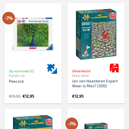
€13,95.
€12,95.
€8,50.
€6,95.
-7%
Op voorraad (2)
Uitverkocht
PUZZEL 2D
SPEELGOED
Jan van Haasteren Expert
Peacock
Waar is Max? (500)
Oorspronkelijke
Huidige
€
13,95
€
12,95
€
12,95
prijs
prijs
was:
is:
€13,95.
€12,95.
-7%