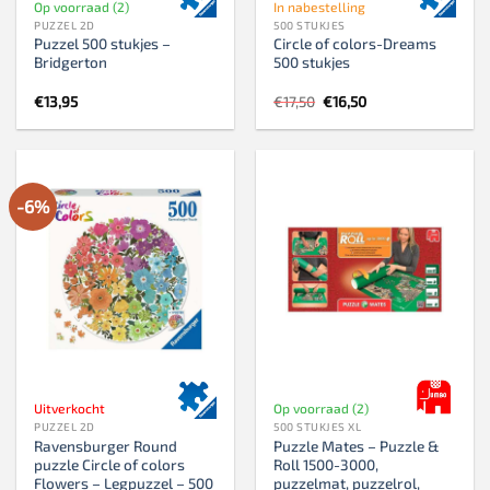
Op voorraad (2)
In nabestelling
PUZZEL 2D
500 STUKJES
Puzzel 500 stukjes –
Circle of colors-Dreams
Bridgerton
500 stukjes
Oorspronkelijke
Huidige
€
13,95
€
17,50
€
16,50
prijs
prijs
was:
is:
€17,50.
€16,50.
-6%
Uitverkocht
Op voorraad (2)
PUZZEL 2D
500 STUKJES XL
Ravensburger Round
Puzzle Mates – Puzzle &
puzzle Circle of colors
Roll 1500-3000,
Flowers – Legpuzzel – 500
puzzelmat, puzzelrol,