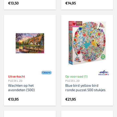
€
13,50
€
14,95
Uitverkocht
Op voorraad (1)
PUZZEL 2D
PUZZEL 2D
Wachten op het
Blue bird yellow bird
avondeten (500)
ronde puzzel 500 stukjes
€
13,95
€
21,95