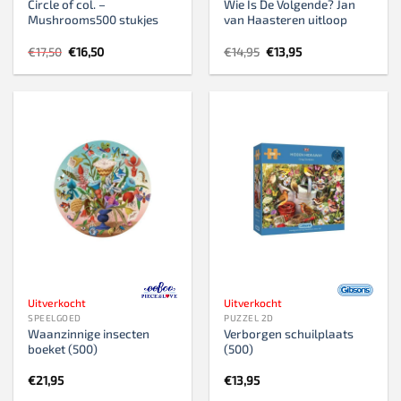
Circle of col. –
Wie Is De Volgende? Jan
Mushrooms500 stukjes
van Haasteren uitloop
Oorspronkelijke
Huidige
Oorspronkelijke
Huidige
€
17,50
€
16,50
€
14,95
€
13,95
prijs
prijs
prijs
prijs
was:
is:
was:
is:
€17,50.
€16,50.
€14,95.
€13,95.
Uitverkocht
Uitverkocht
SPEELGOED
PUZZEL 2D
Waanzinnige insecten
Verborgen schuilplaats
boeket (500)
(500)
€
21,95
€
13,95