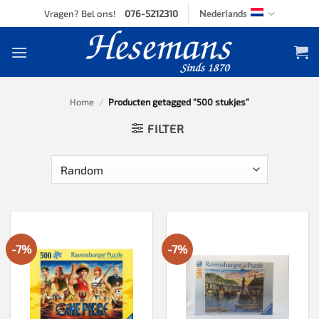
Skip
Vragen? Bel ons!
076-5212310
Nederlands
to
content
Home
/
Producten getagged “500 stukjes”
FILTER
-7%
-7%