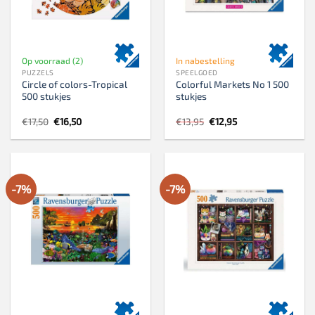
Op voorraad (2)
In nabestelling
PUZZELS
SPEELGOED
Circle of colors-Tropical
Colorful Markets No 1 500
500 stukjes
stukjes
Oorspronkelijke
Huidige
Oorspronkelijke
Huidige
€
17,50
€
16,50
€
13,95
€
12,95
prijs
prijs
prijs
prijs
was:
is:
was:
is:
€17,50.
€16,50.
€13,95.
€12,95.
-7%
-7%