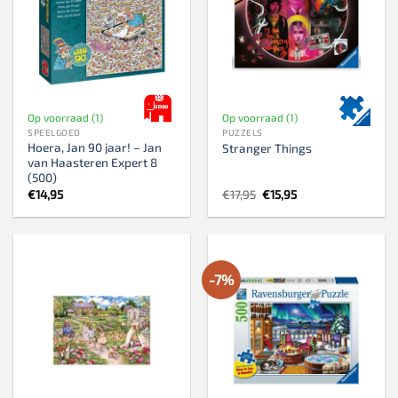
Op voorraad (1)
Op voorraad (1)
SPEELGOED
PUZZELS
Hoera, Jan 90 jaar! – Jan
Stranger Things
van Haasteren Expert 8
(500)
Oorspronkelijke
Huidige
€
14,95
€
17,95
€
15,95
prijs
prijs
was:
is:
€17,95.
€15,95.
-7%