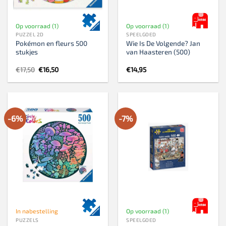
Op voorraad (1)
Op voorraad (1)
PUZZEL 2D
SPEELGOED
Pokémon en fleurs 500
Wie Is De Volgende? Jan
stukjes
van Haasteren (500)
Oorspronkelijke
Huidige
€
17,50
€
16,50
€
14,95
prijs
prijs
was:
is:
€17,50.
€16,50.
-6%
-7%
In nabestelling
Op voorraad (1)
PUZZELS
SPEELGOED