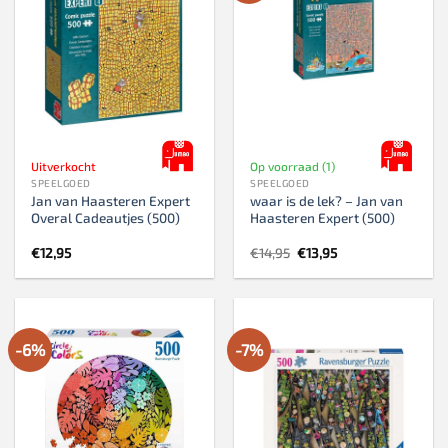
Uitverkocht
Op voorraad (1)
SPEELGOED
SPEELGOED
Jan van Haasteren Expert
waar is de lek? – Jan van
Overal Cadeautjes (500)
Haasteren Expert (500)
Oorspronkelijke
Huidige
€
12,95
€
14,95
€
13,95
prijs
prijs
was:
is:
€14,95.
€13,95.
-6%
-7%