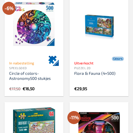
-6%
In nabestelling
Uitverkocht
SPEELGOED
PUZZEL 2D
Circle of colors-
Flora & Fauna (4×500)
Astronomy500 stukjes
Oorspronkelijke
Huidige
€
17,50
€
16,50
€
29,95
prijs
prijs
was:
is:
€17,50.
€16,50.
-11%