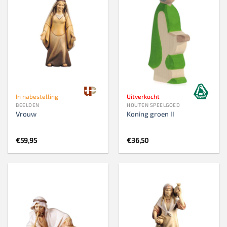
In nabestelling
Uitverkocht
BEELDEN
HOUTEN SPEELGOED
Vrouw
Koning groen II
€
59,95
€
36,50