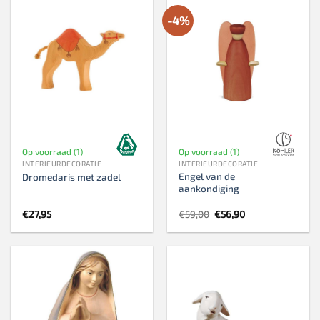
-4%
Op voorraad (1)
Op voorraad (1)
INTERIEURDECORATIE
INTERIEURDECORATIE
Engel van de
Dromedaris met zadel
aankondiging
Oorspronkelijke
Huidige
€
27,95
€
59,00
€
56,90
prijs
prijs
was:
is:
€59,00.
€56,90.