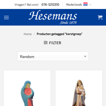
Skip
Vragen? Bel ons!
076-5212310
Nederlands
to
content
Home
/
Producten getagged “kerstgroep”
FILTER