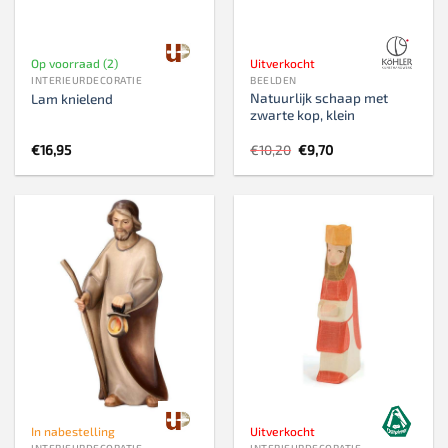
Op voorraad (2)
Uitverkocht
INTERIEURDECORATIE
BEELDEN
Natuurlijk schaap met
Lam knielend
zwarte kop, klein
Oorspronkelijke
Huidige
€
16,95
€
10,20
€
9,70
prijs
prijs
was:
is:
€10,20.
€9,70.
In nabestelling
Uitverkocht
INTERIEURDECORATIE
INTERIEURDECORATIE