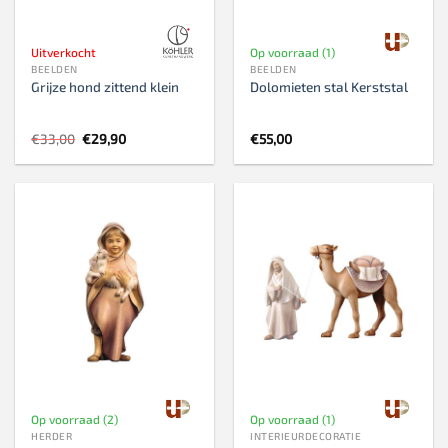
Uitverkocht
Op voorraad (1)
BEELDEN
BEELDEN
Grijze hond zittend klein
Dolomieten stal Kerststal
Oorspronkelijke
Huidige
€
33,00
€
29,90
€
55,00
prijs
prijs
was:
is:
€33,00.
€29,90.
Op voorraad (2)
Op voorraad (1)
HERDER
INTERIEURDECORATIE