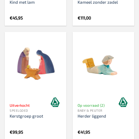
Kind met lam
Kameel zonder zadel
€
45,95
€
111,00
Uitverkocht
Op voorraad (2)
SPEELGOED
BABY & PEUTER
Kerstgroep groot
Herder liggend
€
99,95
€
41,95