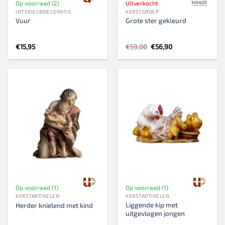
Op voorraad (2)
Uitverkocht
INTERIEURDECORATIE
KERSTGROEP
Vuur
Grote ster gekleurd
Oorspronkelijke
Huidige
€
15,95
€
59,00
€
56,90
prijs
prijs
was:
is:
€59,00.
€56,90.
Op voorraad (1)
Op voorraad (1)
KERSTARTIKELEN
KERSTARTIKELEN
Liggende kip met
Herder knielend met kind
uitgevlogen jongen