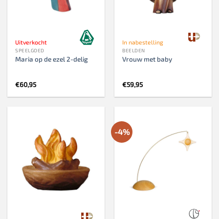
Uitverkocht
In nabestelling
SPEELGOED
BEELDEN
Maria op de ezel 2-delig
Vrouw met baby
€
60,95
€
59,95
-4%