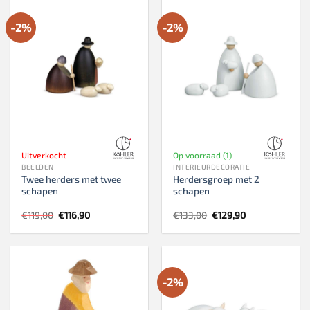
-2%
-2%
Uitverkocht
Op voorraad (1)
BEELDEN
INTERIEURDECORATIE
Twee herders met twee
Herdersgroep met 2
schapen
schapen
Oorspronkelijke
Huidige
Oorspronkelijke
Huidige
€
119,00
€
116,90
€
133,00
€
129,90
prijs
prijs
prijs
prijs
was:
is:
was:
is:
€119,00.
€116,90.
€133,00.
€129,90.
-2%