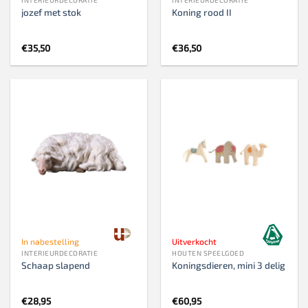
jozef met stok
Koning rood II
€
35,50
€
36,50
In nabestelling
Uitverkocht
INTERIEURDECORATIE
HOUTEN SPEELGOED
Schaap slapend
Koningsdieren, mini 3 delig
€
28,95
€
60,95