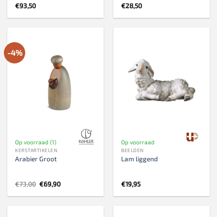
€
93,50
€
28,50
-4%
Op voorraad (1)
Op voorraad
KERSTARTIKELEN
BEELDEN
Arabier Groot
Lam liggend
Oorspronkelijke
Huidige
€
73,00
€
69,90
€
19,95
prijs
prijs
was:
is:
€73,00.
€69,90.