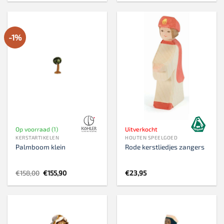
-1%
Op voorraad (1)
Uitverkocht
KERSTARTIKELEN
HOUTEN SPEELGOED
Palmboom klein
Rode kerstliedjes zangers
Oorspronkelijke
Huidige
€
158,00
€
155,90
€
23,95
prijs
prijs
was:
is:
€158,00.
€155,90.