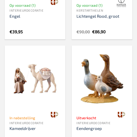
Op voorraad (1)
Op voorraad (1)
INTERIEURDECORATIE
KERSTARTIKELEN
Engel
Lichtengel Rood, groot
Oorspronkelijke
Huidige
€
39,95
€
90,00
€
86,90
prijs
prijs
was:
is:
€90,00.
€86,90.
In nabestelling
Uitverkocht
INTERIEURDECORATIE
INTERIEURDECORATIE
Kameeldrijver
Eendengroep