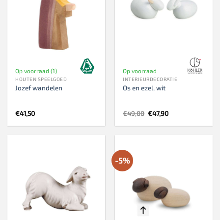
Op voorraad (1)
Op voorraad
HOUTEN SPEELGOED
INTERIEURDECORATIE
Jozef wandelen
Os en ezel, wit
Oorspronkelijke
Huidige
€
41,50
€
49,00
€
47,90
prijs
prijs
was:
is:
€49,00.
€47,90.
-5%