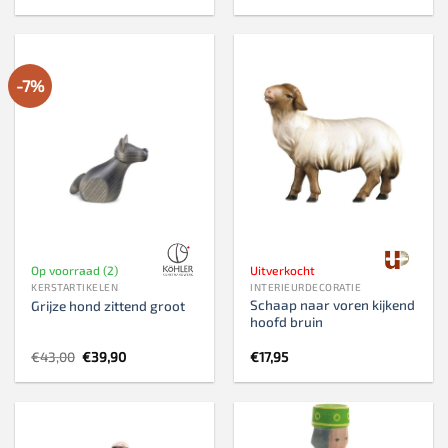
-7%
Op voorraad (2)
Uitverkocht
KERSTARTIKELEN
INTERIEURDECORATIE
Schaap naar voren kijkend
Grijze hond zittend groot
hoofd bruin
Oorspronkelijke
Huidige
€
43,00
€
39,90
€
17,95
prijs
prijs
was:
is:
€43,00.
€39,90.