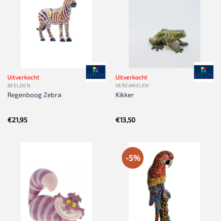
Uitverkocht
Uitverkocht
BEELDEN
VERZAMELEN
Regenboog Zebra
Kikker
€
21,95
€
13,50
-5%