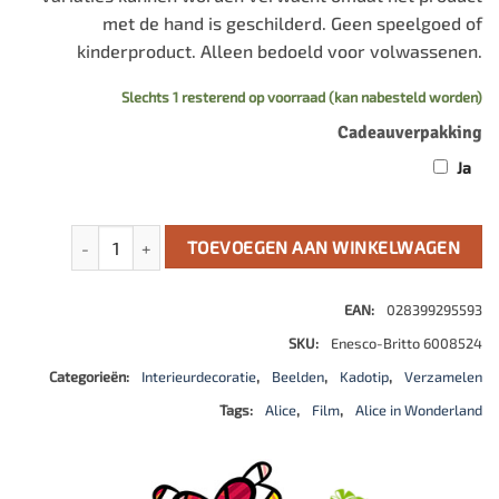
met de hand is geschilderd. Geen speelgoed of
kinderproduct. Alleen bedoeld voor volwassenen.
Slechts 1 resterend op voorraad (kan nabesteld worden)
Cadeauverpakking
Ja
Alice in Wonderland Beeldje aantal
TOEVOEGEN AAN WINKELWAGEN
EAN:
028399295593
SKU:
Enesco-Britto 6008524
Categorieën:
Interieurdecoratie
,
Beelden
,
Kadotip
,
Verzamelen
Tags:
Alice
,
Film
,
Alice in Wonderland