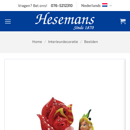
Skip
Vragen? Bel ons!
076-5212310
Nederlands
to
content
Home
/
Interieurdecoratie
/
Beelden