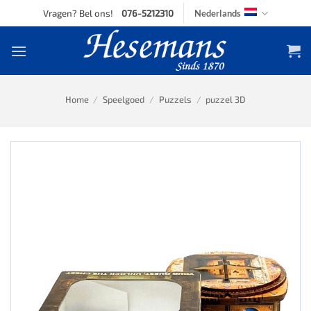
Skip
Vragen? Bel ons!
076-5212310
Nederlands
to
content
Home
/
Speelgoed
/
Puzzels
/
puzzel 3D