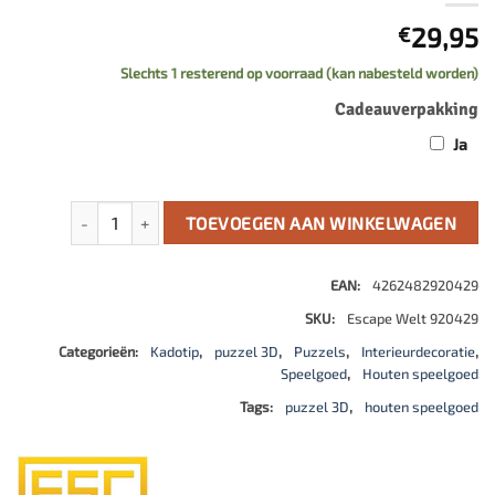
29,95
€
Slechts 1 resterend op voorraad (kan nabesteld worden)
Cadeauverpakking
Ja
Art Secret Lock Box aantal
TOEVOEGEN AAN WINKELWAGEN
EAN:
4262482920429
SKU:
Escape Welt 920429
Categorieën:
Kadotip
,
puzzel 3D
,
Puzzels
,
Interieurdecoratie
,
Speelgoed
,
Houten speelgoed
Tags:
puzzel 3D
,
houten speelgoed