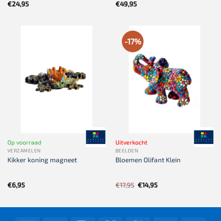
€
24,95
€
49,95
-17%
Op voorraad
Uitverkocht
VERZAMELEN
BEELDEN
Kikker koning magneet
Bloemen Olifant Klein
Oorspronkelijke
Huidige
€
6,95
€
17,95
€
14,95
prijs
prijs
was:
is:
€17,95.
€14,95.