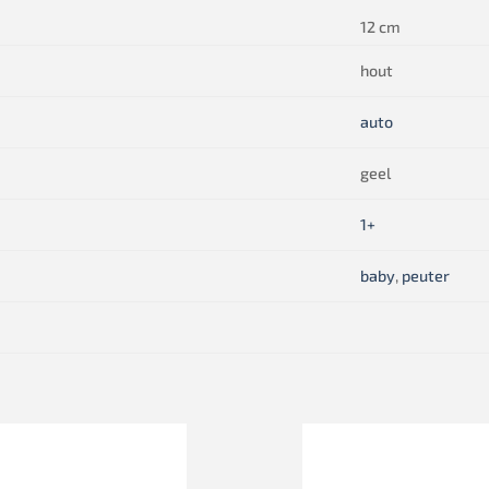
12 cm
hout
auto
geel
1+
baby
,
peuter