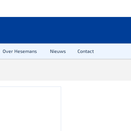
Over Hesemans
Nieuws
Contact
ter
r & Kleuter
euter