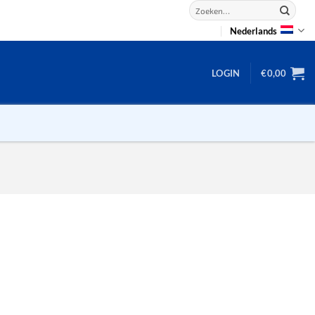
Zoeken
naar:
Nederlands
LOGIN
€
0,00
2D puzzels
3D puzzels
backgammon
2-100 stukjes
dammen
100 stukjes
dobbel
200 stukjes
domino
300 stukjes
mahjong