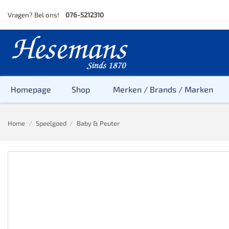
Skip
Vragen? Bel ons!
076-5212310
to
content
Homepage
Shop
Merken / Brands / Marken
Home
/
Speelgoed
/
Baby & Peuter
Baby
Peuter
Kleuter
Baby & Peu
Baby, Peute
Peuter & Kl