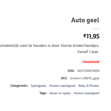
500 stukjes
Schaken
500 stukjes XL
654 stukjes
schaakbord
Auto geel
759 stukjes
schaakklok
1000 stukjes
schaakset
11,95
€
1500 stukjes
schaakstukken
emakkelijk vast te houden is door kleine kinderhandjes.
2000 stukjes
Vanaf 1 jaar.
3000 stukjes
5000 stukjes
Uitverkocht
EAN:
4811700011809
SKU:
Grimm´s 09210_geel
Categorieën:
Speelgoed
,
Houten speelgoed
,
Baby & Peuter
Tags:
bouw en speel
,
houten speelgoed