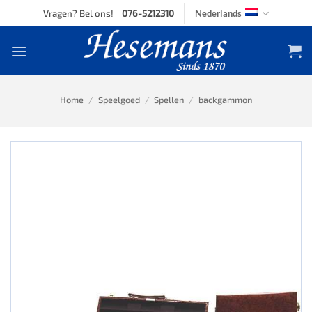
Skip
Vragen? Bel ons!
076-5212310
Nederlands
to
content
Home
/
Speelgoed
/
Spellen
/
backgammon