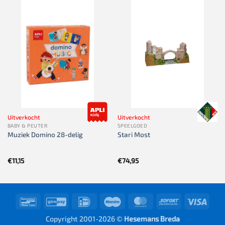
Uitverkocht
Uitverkocht
BABY & PEUTER
SPEELGOED
Muziek Domino 28-delig
Stari Most
€
11,15
€
74,95
Bancontact
GiroPay
IDeal
Maestro
MasterCard
Sofort
Visa
Copyright 2001-2026 ©
Hesemans Breda