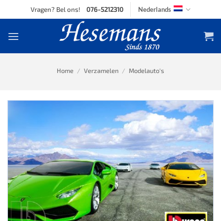
Skip
Vragen? Bel ons!
076-5212310
Nederlands
to
content
Home
/
Verzamelen
/
Modelauto's