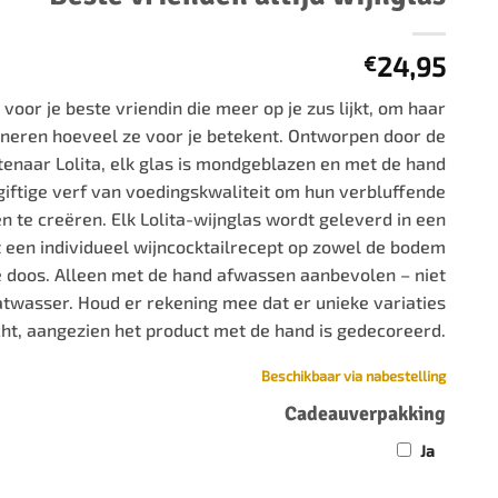
500 stukjes
Schaken
500 stukjes XL
24,95
€
654 stukjes
schaakbord
voor je beste vriendin die meer op je zus lijkt, om haar
759 stukjes
schaakklok
nneren hoeveel ze voor je betekent. Ontworpen door de
1000 stukjes
schaakset
enaar Lolita, elk glas is mondgeblazen en met de hand
1500 stukjes
schaakstukken
giftige verf van voedingskwaliteit om hun verbluffende
2000 stukjes
 te creëren. Elk Lolita-wijnglas wordt geleverd in een
3000 stukjes
en individueel wijncocktailrecept op zowel de bodem
de doos. Alleen met de hand afwassen aanbevolen – niet
5000 stukjes
atwasser. Houd er rekening mee dat er unieke variaties
, aangezien het product met de hand is gedecoreerd.
Beschikbaar via nabestelling
Cadeauverpakking
Ja