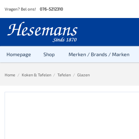
Skip
Vragen? Bel ons!
076-5212310
to
content
Homepage
Shop
Merken / Brands / Marken
Home
/
Koken & Tafelen
/
Tafelen
/
Glazen
Baby
Peuter
Kleuter
Baby & Peu
Baby, Peute
Peuter & Kl