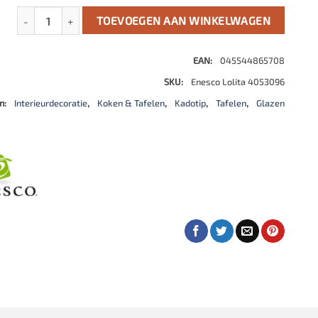
Beste vrienden altijd wijnglas aantal
TOEVOEGEN AAN WINKELWAGEN
EAN:
045544865708
SKU:
Enesco Lolita 4053096
n:
Interieurdecoratie
,
Koken & Tafelen
,
Kadotip
,
Tafelen
,
Glazen