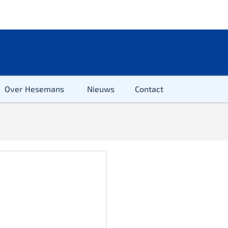
Over Hesemans
Nieuws
Contact
ter
r & Kleuter
euter