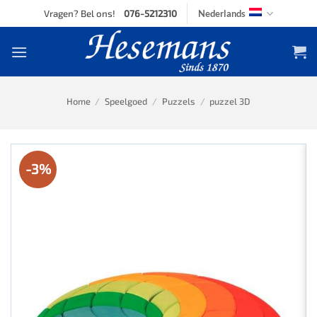
Skip
Vragen? Bel ons!
076-5212310
Nederlands
to
content
Home
/
Speelgoed
/
Puzzels
/
puzzel 3D
-3%