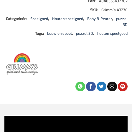
EAN:
4048565432702
SKU:
Grimm´s 43270
Categorieën:
Speelgoed
,
Houten speelgoed
,
Baby & Peuter
,
puzzel
3D
Tags:
bouw en speel
,
puzzel 3D
,
houten speelgoed