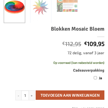
Blokken Mosaic Bloem
Oorspron
H
112,95
109,95
€
€
prijs
p
72 delig, vanaf 3 jaar
was:
is
€112,95.
€
Op voorraad (kan nabesteld worden)
Cadeauverpakking
Ja
Blokken Mosaic Bloem aantal
TOEVOEGEN AAN WINKELWAGEN