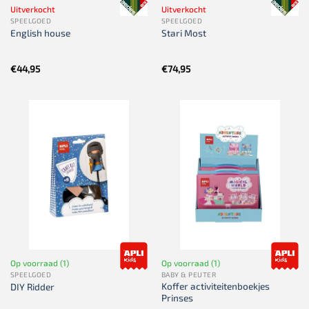
Uitverkocht
Uitverkocht
SPEELGOED
SPEELGOED
English house
Stari Most
€
44,95
€
74,95
Op voorraad (1)
Op voorraad (1)
SPEELGOED
BABY & PEUTER
Koffer activiteitenboekjes
DIY Ridder
Prinses