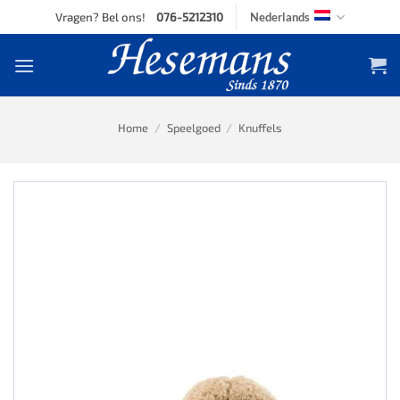
Skip
Vragen? Bel ons!
076-5212310
Nederlands
to
content
Home
/
Speelgoed
/
Knuffels