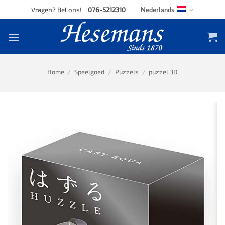
Skip
Vragen? Bel ons!
076-5212310
Nederlands
to
content
Home
/
Speelgoed
/
Puzzels
/
puzzel 3D