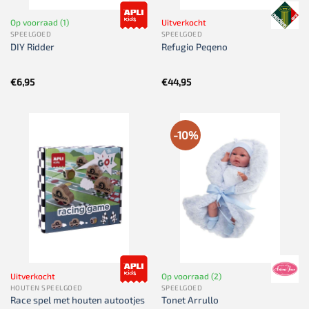
Op voorraad (1)
Uitverkocht
SPEELGOED
SPEELGOED
DIY Ridder
Refugio Peqeno
€
6,95
€
44,95
-10%
Uitverkocht
Op voorraad (2)
HOUTEN SPEELGOED
SPEELGOED
Race spel met houten autootjes
Tonet Arrullo